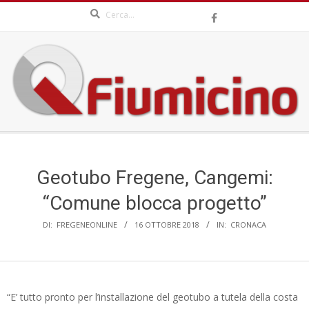
Search
Skip
to
content
QFIUMICINO.COM
Secondary
Navigation
Menu
Geotubo Fregene, Cangemi:
“Comune blocca progetto”
DI:
FREGENEONLINE
16 OTTOBRE 2018
IN:
CRONACA
“E’ tutto pronto per l’installazione del geotubo a tutela della costa