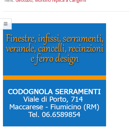
Next:
Geotubo, Montino replica a Cangemi