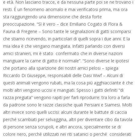
e età. Non lasciano tracce, e da nessuna parte poi se ne trovano i
resti. È un fenomeno anomalo e mai verificatosi prima, ma ora
sta raggiungendo una dimensione che desta forte
preoccupazione. “Sì è vero – dice Emiliano Cogato di Flora &
Fauna di Fregene – Sono tante le segnalazioni di gatti scomparsi
che stiamo ricevendo, in particolari di quelli sopra i due anni. E la
mia idea è che vengano mangiata. Infatti parlando con diversi
amici stranieri, mi è stato confermato che in diverse nazioni
mangiuare la carne di gatto è normale”. “Sono diverse le ipotesi
che portano alla sparizione dei nostri amici pelosi – spiega
Riccardo Di Giuseppe, responsabili delle Oasi Wwf – Alcuni di
questi animali vengono rubati, ma la cosa più agghiacciante è che
molti altri vengono uccisi e mangiati. Spesso i gatti definiti “di
razza pregiata” vengono rapiti per farli riprodurre: tra loro a farla
da padrone sono le razze classiche quali Persiani e Siamesi. Molti
altri invece sono quelli uccisi: alcuni durante le battute di caccia
perché scambiati per selvaggina, altri per diventare cibo da tavola
di persone senza scrupoli, e altri ancora, specialmente se di
colore nero, perché utilizzati nei riti satanici o perché considerati