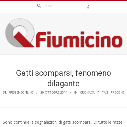
Search
Skip
to
content
QFIUMICINO.COM
Secondary
Navigation
Menu
Gatti scomparsi, fenomeno
dilagante
DI:
FREGENEONLINE
29 OTTOBRE 2014
IN:
CRONACA
TAG:
FREGENE
Sono continue le segnalazioni di gatti scomparsi. Di tutte le razze