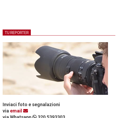
TU REPORTER
Inviaci foto e segnalazioni
via
email
via Whatsapp
320 5393303