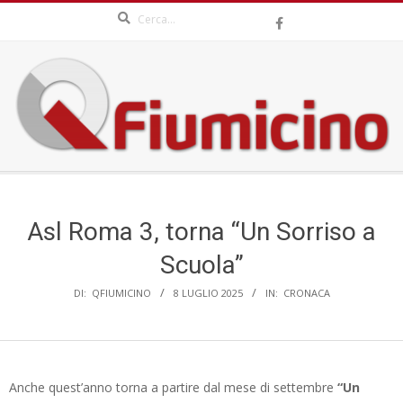
Search
Skip
to
content
QFIUMICINO.COM
Secondary
Navigation
Menu
Asl Roma 3, torna “Un Sorriso a
Scuola”
DI:
QFIUMICINO
8 LUGLIO 2025
IN:
CRONACA
Anche quest’anno torna a partire dal mese di settembre
“Un