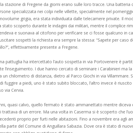
ella stazione di Fregene da giorni erano sulle loro tracce. Una batteri
one specializzata nei colpi nelle villette, specialmente nel pomeriggio
ovolume grigia, era stata individuata dalle telecamere private. Il mo
a stato scoperto durante le indagini dai militari, mentre il complice ri
scendeva e suonava al citofono per verificare se ci fosse qualcuno in ca
scitare sospetti la richiesta era sempre la stessa: “Sapete per caso d
rallo?”, effettivamente presente a Fregene.
a pattuglia ha intercettato l’auto sospetta in via Portovenere è parti
l’inseguimento. I due hanno cercato di seminare i Carabinieri ma la l
a un chilometro di distanza, dietro al Parco Giochi in via Villammare. 
i fuggire a piedi, uno è stato subito bloccato, l’altro invece è riuscit
so via Cervia.
anni, quasi calvo, quello fermato è stato ammanettato mentre diceva
si trattava di un errore. Ma una volta in Caserma si è scoperto che l
recedenti proprio per furti nelle abitazioni. Fino a novembre era agli arr
nella parte del Comune di Anguillara Sabazia. Dove ora è stato di nuov