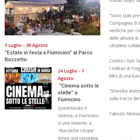
militari dopo l
“Sono stati pr
Compagnia di Os
verifiche per c
delle attività d
3 Luglio - 30 Agosto
cittadino collab
“Estate in festa a Fiumicino” al Parco
Bozzetto
Contro i furti l
I militari di F
24 Luglio - 7
blitz di una ban
Agosto
“Cinema sotto le
“Stavolta avete 
stelle” a
sulle tracce de
Fiumicino
Quest’estate il
Fabrizio Mona
cinema, a Fiumicino,
si vive insieme: a
“Bucoliche Utopie”.
Arriva una rassegna