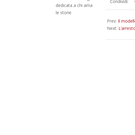
2025-
Condividi:
dedicata a chi ama
01-
le storie
18
Prev:
Il modell
Next:
L’arresto