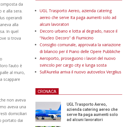
a composta da
UGL Trasporto Aereo, azienda catering
 e alla sera.
aereo che serve Ita paga aumenti solo ad
dus operandi
alcuni lavoratori
maneva alla
Decoro urbano e lotta al degrado, nasce il
sa. In quel
“Nucleo Decoro” di Fiumicino
ove si trova
Consiglio comunale, approvata la variazione
di bilancio per il Piano delle Opere Pubbliche
Aeroporto, proseguono i lavori del nuovo
to
svincolo per cargo city e lunga sosta
oro l’auto è
Sull’Aurelia arriva il nuovo autovelox Vergilius
Spalle al muro,
o a scappare
CRONACA
 che non aveva
UGL Trasporto Aereo,
’uomo aveva una
azienda catering aereo che
esti domiciliari
serve Ita paga aumenti solo
ad alcuni lavoratori
o portato dai