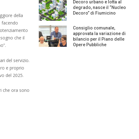
Decoro urbano e lotta al
degrado, nasce il “Nucleo
Decoro” di Fiumicino
giore della
mo facendo
Consiglio comunale,
 potenziamento
approvata la variazione di
bisogno che il
bilancio per il Piano delle
mo”.
Opere Pubbliche
ri del servizio.
ero e proprio
ivo del 2025.
eri che ora sono