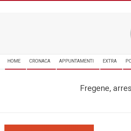
Skip
to
content
Secondary
HOME
CRONACA
APPUNTAMENTI
EXTRA
PO
Navigation
Menu
Fregene, arres