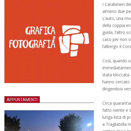
I Carabinieri d
almeno due pers
L’auto, una mon
della coppia er
guida, l’altro 
caso per non su
l’albergo Il Co
Così, quando un
immediatamente 
stata bloccata 
hanno cercato d
dirigendosi ver
APPUNTAMENTI
Circa quarant’
fatto niente e 
lunga lista di p
a Tragliatella 