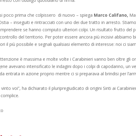
’arresto con obbligo quotidiano di firma.
esi poco prima che colpissero di nuovo – spiega
Marco Califano,
Mag
tia – inseguiti e rintracciati con uno dei due tratto in arresto. Stia
omprendere se hanno compiuto ulteriori colpi. Un risultato frutto del
i controllo del territorio. Per poter essere ancora più incisivi abbiamo 
ori il più possibile e segnali qualsiasi elemento di interesse: noi ci sia
’attenzione è massima e molte volte i Carabinieri vanno ben oltre gli ora
regene avevano intensificato le indagini dopo i colpi di capodanno, un v
da entrata in azione proprio mentre ci si preparava al brindisi per l’arr
vinto voi”, ha dichiarato il pluripregiudicato di origini Sinti ai Carabini
l complice.
co