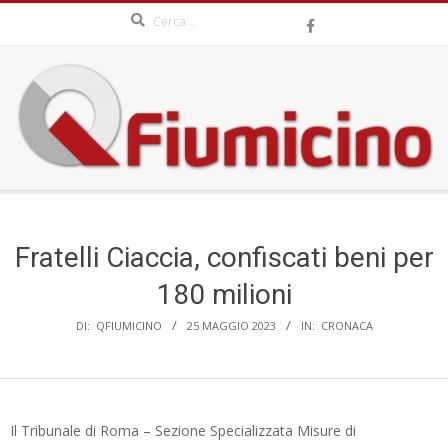
Search
Skip
to
content
QFIUMICINO.COM
Secondary
Navigation
Menu
Fratelli Ciaccia, confiscati beni per
180 milioni
DI:
QFIUMICINO
25 MAGGIO 2023
IN:
CRONACA
Il Tribunale di Roma – Sezione Specializzata Misure di