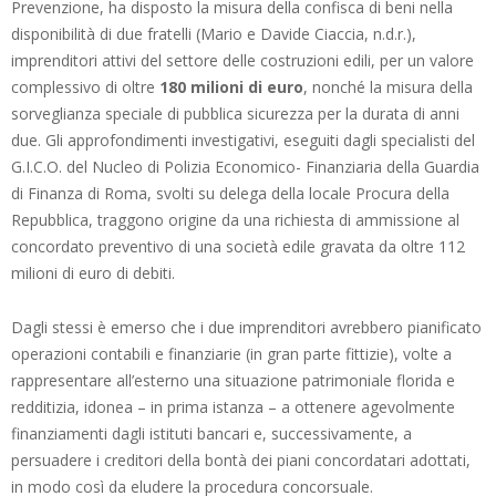
Prevenzione, ha disposto la misura della confisca di beni nella
disponibilità di due fratelli (Mario e Davide Ciaccia, n.d.r.),
imprenditori attivi del settore delle costruzioni edili, per un valore
complessivo di oltre
180 milioni di euro
, nonché la misura della
sorveglianza speciale di pubblica sicurezza per la durata di anni
due. Gli approfondimenti investigativi, eseguiti dagli specialisti del
G.I.C.O. del Nucleo di Polizia Economico- Finanziaria della Guardia
di Finanza di Roma, svolti su delega della locale Procura della
Repubblica, traggono origine da una richiesta di ammissione al
concordato preventivo di una società edile gravata da oltre 112
milioni di euro di debiti.
Dagli stessi è emerso che i due imprenditori avrebbero pianificato
operazioni contabili e finanziarie (in gran parte fittizie), volte a
rappresentare all’esterno una situazione patrimoniale florida e
redditizia, idonea – in prima istanza – a ottenere agevolmente
finanziamenti dagli istituti bancari e, successivamente, a
persuadere i creditori della bontà dei piani concordatari adottati,
in modo così da eludere la procedura concorsuale.