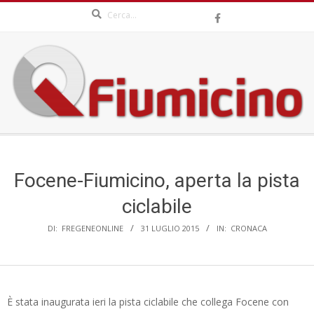
Search
Skip
to
content
QFIUMICINO.COM
Secondary
Navigation
Menu
Focene-Fiumicino, aperta la pista
ciclabile
DI:
FREGENEONLINE
31 LUGLIO 2015
IN:
CRONACA
È stata inaugurata ieri la pista ciclabile che collega Focene con