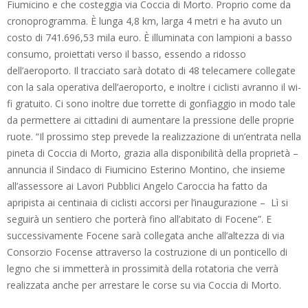
Fiumicino e che costeggia via Coccia di Morto. Proprio come da
cronoprogramma. È lunga 4,8 km, larga 4 metri e ha avuto un
costo di 741.696,53 mila euro. È illuminata con lampioni a basso
consumo, proiettati verso il basso, essendo a ridosso
dell’aeroporto. Il tracciato sarà dotato di 48 telecamere collegate
con la sala operativa dell’aeroporto, e inoltre i ciclisti avranno il wi-
fi gratuito. Ci sono inoltre due torrette di gonfiaggio in modo tale
da permettere ai cittadini di aumentare la pressione delle proprie
ruote. “Il prossimo step prevede la realizzazione di un’entrata nella
pineta di Coccia di Morto, grazia alla disponibilità della proprietà –
annuncia il Sindaco di Fiumicino Esterino Montino, che insieme
all’assessore ai Lavori Pubblici Angelo Caroccia ha fatto da
apripista ai centinaia di ciclisti accorsi per l’inaugurazione – Lì si
seguirà un sentiero che porterà fino all’abitato di Focene”. E
successivamente Focene sarà collegata anche all’altezza di via
Consorzio Focense attraverso la costruzione di un ponticello di
legno che si immetterà in prossimità della rotatoria che verrà
realizzata anche per arrestare le corse su via Coccia di Morto.