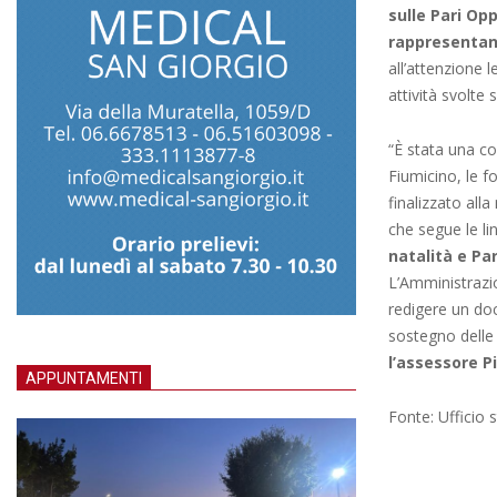
sulle Pari Op
rappresentant
all’attenzione le
attività svolte s
“È stata una co
Fiumicino, le f
finalizzato alla
che segue le lin
natalità e Pa
L’Amministrazio
redigere un doc
sostegno delle 
l’assessore P
APPUNTAMENTI
Fonte: Ufficio