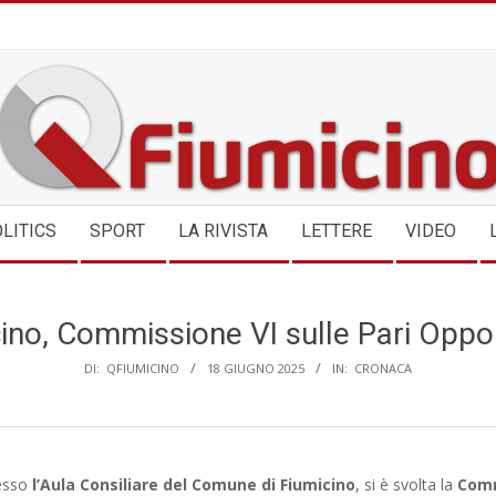
QFIUMICINO.COM
LITICS
SPORT
LA RIVISTA
LETTERE
VIDEO
ino, Commissione VI sulle Pari Oppo
DI:
QFIUMICINO
18 GIUGNO 2025
IN:
CRONACA
resso
l’Aula Consiliare del Comune di Fiumicino
, si è svolta la
Comm