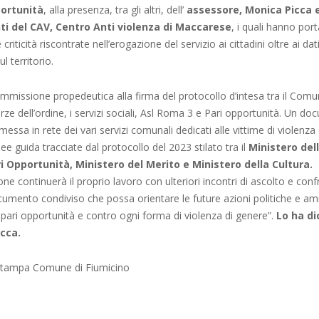
portunità
, alla presenza, tra gli altri, dell’
assessore, Monica Picca e
i del CAV, Centro Anti violenza di Maccarese
, i quali hanno por
 criticità riscontrate nell’erogazione del servizio ai cittadini oltre ai dati 
ul territorio.
mmissione propedeutica alla firma del protocollo d’intesa tra il Comu
orze dell’ordine, i servizi sociali, Asl Roma 3 e Pari opportunità. Un d
 messa in rete dei vari servizi comunali dedicati alle vittime di violenza
ee guida tracciate dal protocollo del 2023 stilato tra il
Ministero del
ri Opportunità, Ministero del Merito e Ministero della Cultura.
ne continuerà il proprio lavoro con ulteriori incontri di ascolto e confr
umento condiviso che possa orientare le future azioni politiche e am
pari opportunità e contro ogni forma di violenza di genere”.
Lo ha di
icca.
 stampa Comune di Fiumicino