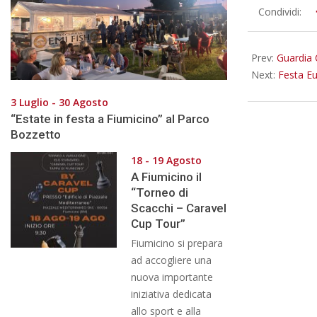
2025-
Condividi:
06-
18
Prev:
Guardia C
Next:
Festa Eu
3 Luglio - 30 Agosto
“Estate in festa a Fiumicino” al Parco
Bozzetto
18 - 19 Agosto
A Fiumicino il
“Torneo di
Scacchi – Caravel
Cup Tour”
Fiumicino si prepara
ad accogliere una
nuova importante
iniziativa dedicata
allo sport e alla