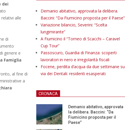
 dei
tato
Demanio abitativo, approvata la delibera.
relativi alle
Baccini: “Da Fiumicino proposta per il Paese”
Variazione bilancio, Severini: “Scelta
lungimirante”
A Fiumicino il “Torneo di Scacchi – Caravel
ne di
Cup Tour”
ocumento
Passoscuro, Guardia di Finanza: scoperti
 di genere e
lavoratori in nero e irregolarità fiscali
la Famiglia
Focene, perdita d’acqua da due settimane su
via dei Dentali: residenti esasperati
onto, al fine di
ministrative a
chiara
CRONACA
Demanio abitativo, approvata
la delibera. Baccini: “Da
Fiumicino proposta per il
Paese”