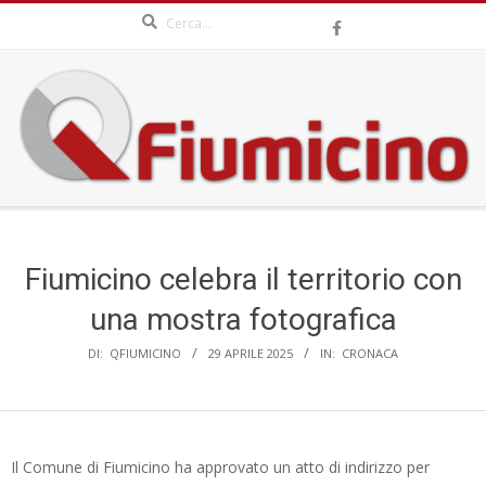
Search
Skip
to
content
QFIUMICINO.COM
Secondary
Navigation
Menu
Fiumicino celebra il territorio con
una mostra fotografica
DI:
QFIUMICINO
29 APRILE 2025
IN:
CRONACA
Il Comune di Fiumicino ha approvato un atto di indirizzo per