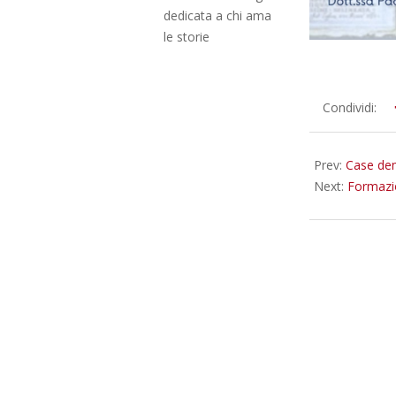
dedicata a chi ama
le storie
2024-
Condividi:
11-
18
Prev:
Case dem
Next:
Formazio