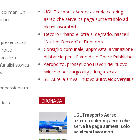
UGL Trasporto Aereo, azienda catering
a dei mari. Un
aereo che serve Ita paga aumenti solo ad
e più
alcuni lavoratori
Decoro urbano e lotta al degrado, nasce il
“Nucleo Decoro” di Fiumicino
 presentato il
Consiglio comunale, approvata la variazione
e rotte
di bilancio per il Piano delle Opere Pubbliche
portanza
Aeroporto, proseguono i lavori del nuovo
’analisi storica
svincolo per cargo city e lunga sosta
.
Sull’Aurelia arriva il nuovo autovelox Vergilius
connessioni tra
CRONACA
tica e
UGL Trasporto Aereo,
azienda catering aereo che
serve Ita paga aumenti solo
ad alcuni lavoratori