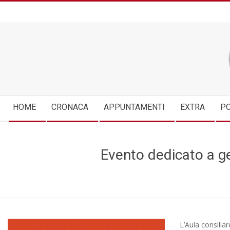
Skip
to
content
Secondary
HOME
CRONACA
APPUNTAMENTI
EXTRA
PO
Navigation
Menu
Evento dedicato a geo
L’Aula consilia