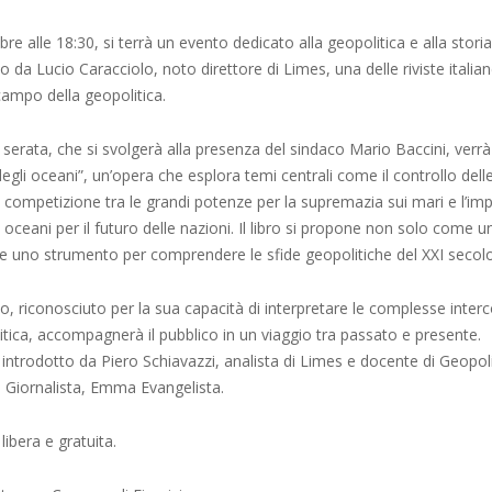
re alle 18:30, si terrà un evento dedicato alla geopolitica e alla stori
o da Lucio Caracciolo, noto direttore di Limes, una delle riviste italian
campo della geopolitica.
 serata, che si svolgerà alla presenza del sindaco Mario Baccini, verrà
 degli oceani”, un’opera che esplora temi centrali come il controllo dell
 competizione tra le grandi potenze per la supremazia sui mari e l’im
 oceani per il futuro delle nazioni. Il libro si propone non solo come un
uno strumento per comprendere le sfide geopolitiche del XXI secolo
o, riconosciuto per la sua capacità di interpretare le complesse inter
itica, accompagnerà il pubblico in un viaggio tra passato e presente.
 introdotto da Piero Schiavazzi, analista di Limes e docente di Geopoli
 Giornalista, Emma Evangelista.
libera e gratuita.