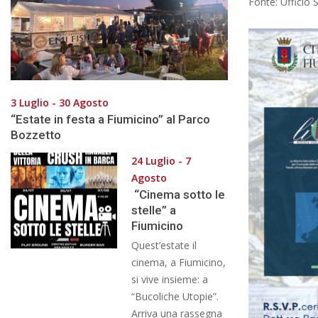
Fonte: Ufficio
3 Luglio - 30 Agosto
“Estate in festa a Fiumicino” al Parco
Bozzetto
24 Luglio - 7
Agosto
“Cinema sotto le
stelle” a
Fiumicino
Quest’estate il
cinema, a Fiumicino,
si vive insieme: a
“Bucoliche Utopie”.
Arriva una rassegna