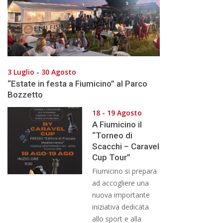
3 Luglio - 30 Agosto
“Estate in festa a Fiumicino” al Parco
Bozzetto
18 - 19 Agosto
A Fiumicino il
“Torneo di
Scacchi – Caravel
Cup Tour”
Fiumicino si prepara
ad accogliere una
nuova importante
iniziativa dedicata
allo sport e alla