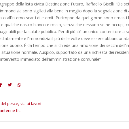
pogruppo della lista civica Destinazione Futuro, Raffaello Biselli. “Da 
l’immondizia sono sigillati alla bene in meglio dopo la segnalazione di a
to all’interno scarti di eternit. Purtroppo da quel giorno sono rimasti l
di e qualche nastro bianco e rosso, senza che nessuno se ne occupi, 
ginabili per la salute pubblica. Per di più c’è un unico contenitore a se
diatamente e l’immondizia il più delle volte deve essere abbandonata 
hione buono. È da tempo che si chiede una rimozione dei secchi dell’i
na situazione normale. Auspico, supportato da una richiesta dei residen
n intervento immediato dell’amministrazione comunale”.
el pesce, via ai lavori
antenne tlc