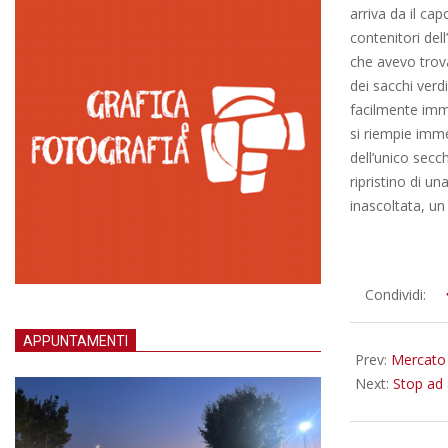
arriva da il ca
contenitori del
che avevo trova
dei sacchi ver
facilmente imma
si riempie imme
dell’unico secc
ripristino di u
inascoltata, u
2014-
Condividi:
06-
27
APPUNTAMENTI
Prev:
Mercato d
Next:
Stop ad 