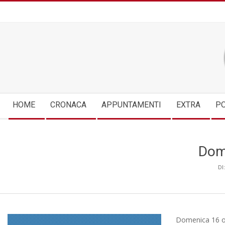
Skip
to
content
Secondary
HOME
CRONACA
APPUNTAMENTI
EXTRA
PO
Navigation
Menu
Dome
DI:
Domenica 16 ot