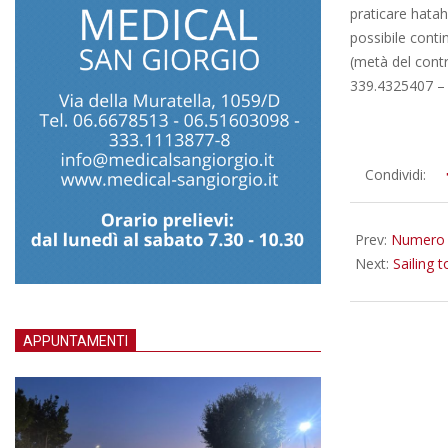
praticare hatah
possibile conti
(metà del contr
339.4325407 – 
2016-
Condividi:
10-
12
Prev:
Numero v
Next:
Sailing 
APPUNTAMENTI