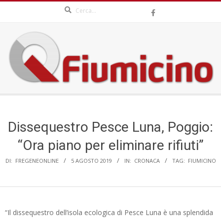
Search
Skip
to
content
QFIUMICINO.COM
Secondary
Navigation
Menu
Dissequestro Pesce Luna, Poggio:
“Ora piano per eliminare rifiuti”
DI:
FREGENEONLINE
5 AGOSTO 2019
IN:
CRONACA
TAG:
FIUMICINO
“Il dissequestro dell’isola ecologica di Pesce Luna è una splendida