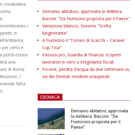
er condividere
assima
Demanio abitativo, approvata la delibera.
he
Baccini: “Da Fiumicino proposta per il Paese”
presenteranno i
Variazione bilancio, Severini: “Scelta
retti; in
lungimirante”
ell’Ambiente,
A Fiumicino il “Torneo di Scacchi – Caravel
o per certo è
Cup Tour”
lta potrà essere
Passoscuro, Guardia di Finanza: scoperti
derà una
lavoratori in nero e irregolarità fiscali
Comune di Roma
Focene, perdita d’acqua da due settimane su
itazione. I
via dei Dentali: residenti esasperati
arnevale fatta
o.
CRONACA
Demanio abitativo, approvata
la delibera. Baccini: “Da
Fiumicino proposta per il
Paese”