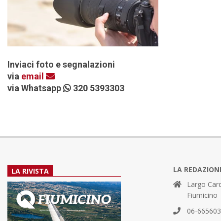
Inviaci foto e segnalazioni
via
email
via Whatsapp
320 5393303
LA REDAZION
LA RIVISTA
Largo Card
Fiumicino
06-66560