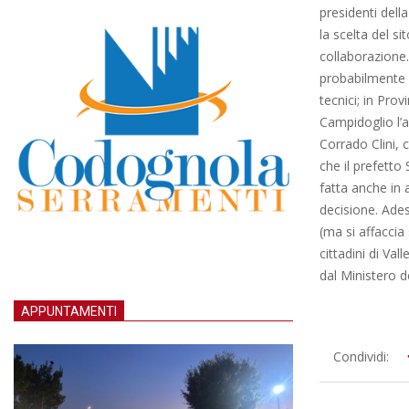
presidenti dell
la scelta del s
collaborazione.
probabilmente n
tecnici; in Pro
Campidoglio l’a
Corrado Clini, 
che il prefetto 
fatta anche in 
decisione. Ades
(ma si affaccia
cittadini di Va
dal Ministero d
APPUNTAMENTI
2012-
Condividi:
06-
04