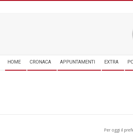
Skip
to
content
Secondary
HOME
CRONACA
APPUNTAMENTI
EXTRA
PO
Navigation
Menu
Per oggi il pre