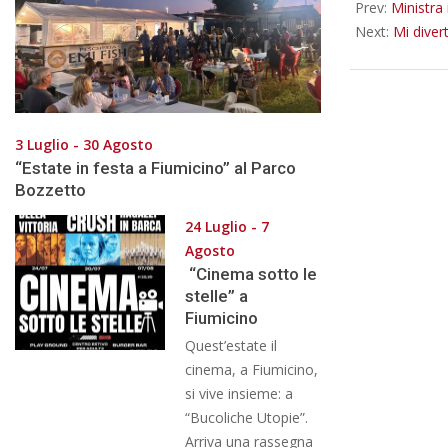
Prev:
Ministra
Next:
Mi diver
3 Luglio - 30 Agosto
“Estate in festa a Fiumicino” al Parco
Bozzetto
24 Luglio - 7
Agosto
“Cinema sotto le
stelle” a
Fiumicino
Quest’estate il
cinema, a Fiumicino,
si vive insieme: a
“Bucoliche Utopie”.
Arriva una rassegna