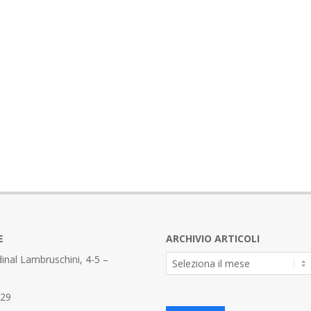
E
ARCHIVIO ARTICOLI
Archivio
inal Lambruschini, 4-5 –
Articoli
329