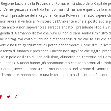
a Regione Lazio e della Provincia di Roma, e il sindaco della Capitale p
ito. L’emergenza va avanti da tempo, ma il clima non è quello della m
 Anzi. Il presidente della Regione, Renata Polverini, ha fatto sapere c
on andrà al vertice al Ministero dell’Ambiente e che al posto suo si 
vincia ancora non sapevano se sarebbe andato il presidente Nicola Zinga
genda di Alemanno diceva che pure lui non ci sarà. Andrà il ministro d
che ieri tagliava corto: “Ognuno è responsabile di ciò che fa. Ciò che s
Sottile ha tutti gli strumenti e i poteri per decidere”. Come dire: la sce
assenza di sindaco e presidenti. Questo non significa che oggi si pren
so in pole c’è il sito di Pian dell’Olmo, all’interno del territorio del 
 su Riano). A Riano hanno già preannunciato che sono pronti alla mobil
lle Galeria, invece, timorosi che torni in campo l’indicazione di Monte C
ell’Ambiente, hanno scritto una lettera aperta a Clini. Niente è scontat