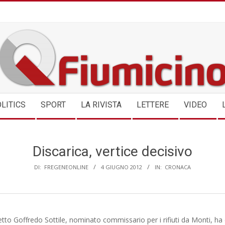
QFIUMICINO.COM
LITICS
SPORT
LA RIVISTA
LETTERE
VIDEO
Discarica, vertice decisivo
DI:
FREGENEONLINE
4 GIUGNO 2012
IN:
CRONACA
fetto Goffredo Sottile, nominato commissario per i rifiuti da Monti, ha