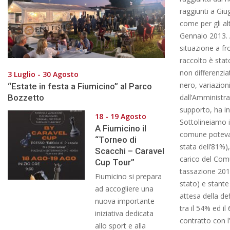
raggiunti a Gi
come per gli alt
Gennaio 2013. A
situazione a fr
raccolto è stat
non differenzia
3 Luglio - 30 Agosto
nero, variazion
“Estate in festa a Fiumicino” al Parco
Bozzetto
dall’Amministra
supporto, ha in
18 - 19 Agosto
Sottolineiamo in
A Fiumicino il
comune poteva 
“Torneo di
stata dell’81%)
Scacchi – Caravel
carico del Comu
Cup Tour”
tassazione 2013
Fiumicino si prepara
stato) e stante 
ad accogliere una
attesa della de
nuova importante
tra il 54% ed il
iniziativa dedicata
contratto con l
allo sport e alla