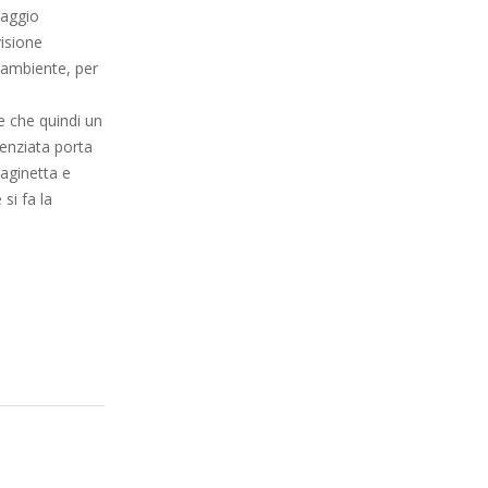
taggio
visione
 l’ambiente, per
e che quindi un
renziata porta
paginetta e
si fa la