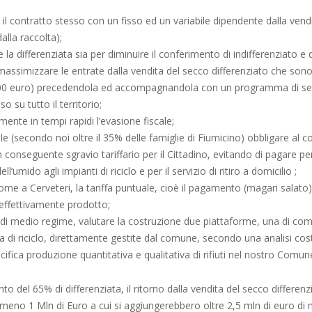
il contratto stesso con un fisso ed un variabile dipendente dalla vendi
alla raccolta);
 la differenziata sia per diminuire il conferimento di indifferenziato e 
ssimizzare le entrate dalla vendita del secco differenziato che sono r
000 euro) precedendola ed accompagnandola con un programma di sen
uso su tutto il territorio;
mente in tempi rapidi l’evasione fiscale;
le (secondo noi oltre il 35% delle famiglie di Fiumicino) obbligare al
conseguente sgravio tariffario per il Cittadino, evitando di pagare per
l’umido agli impianti di riciclo e per il servizio di ritiro a domicilio ;
come a Cerveteri, la tariffa puntuale, cioè il pagamento (magari salato) 
 effettivamente prodotto;
di medio regime, valutare la costruzione due piattaforme, una di co
 di riciclo, direttamente gestite dal comune, secondo una analisi cost
ecifica produzione quantitativa e qualitativa di rifiuti nel nostro Comun
to del 65% di differenziata, il ritorno dalla vendita del secco differenz
lmeno 1 Mln di Euro a cui si aggiungerebbero oltre 2,5 mln di euro di 