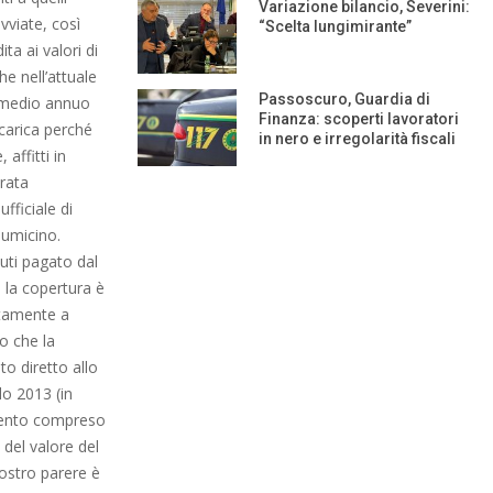
Variazione bilancio, Severini:
viate, così
“Scelta lungimirante”
ta ai valori di
e nell’attuale
Passoscuro, Guardia di
e medio annuo
Finanza: scoperti lavoratori
carica perché
in nero e irregolarità fiscali
affitti in
arata
fficiale di
iumicino.
iuti pagato dal
 la copertura è
letamente a
o che la
to diretto allo
lo 2013 (in
umento compreso
 del valore del
nostro parere è