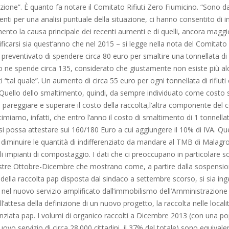
zione”. È quanto fa notare il Comitato Rifiuti Zero Fiumicino. “Sono d
enti per una analisi puntuale della situazione, ci hanno consentito di i
mento la causa principale dei recenti aumenti e di quelli, ancora maggi
ficarsi sia quest’anno che nel 2015 – si legge nella nota del Comitato 
eventivato di spendere circa 80 euro per smaltire una tonnellata di ri
o ne spende circa 135, considerato che giustamente non esiste più alc
uti “tal quale”. Un aumento di circa 55 euro per ogni tonnellata di rifiut
 Quello dello smaltimento, quindi, da sempre individuato come costo 
pareggiare e superare il costo della raccolta,l’altra componente del 
imiamo, infatti, che entro l’anno il costo di smaltimento di 1 tonnellat
 si possa attestare sui 160/180 Euro a cui aggiungere il 10% di IVA. Qu
diminuire le quantità di indifferenziato da mandare al TMB di Malagr
 impianti di compostaggio. I dati che ci preoccupano in particolare so
imestre Ottobre-Dicembre che mostrano come, a partire dalla sospensi
 della raccolta pap disposta dal sindaco a settembre scorso, si sia in
a nel nuovo servizio amplificato dall’immobilismo dell’Amministrazion
l’attesa della definizione di un nuovo progetto, la raccolta nelle locali
enziata pap. I volumi di organico raccolti a Dicembre 2013 (con una p
ovo servizio di circa 28.000 cittadini, il 37% del totale) sono equivalen