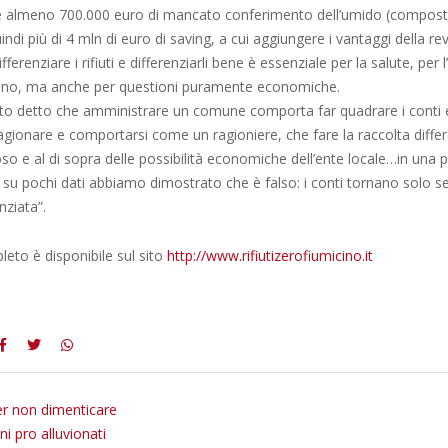
e almeno 700.000 euro di mancato conferimento dell’umido (compos
ndi più di 4 mln di euro di saving, a cui aggiungere i vantaggi della re
fferenziare i rifiuti e differenziarli bene è essenziale per la salute, per
adino, ma anche per questioni puramente economiche.
ato detto che amministrare un comune comporta far quadrare i conti 
gionare e comportarsi come un ragioniere, che fare la raccolta diffe
so e al di sopra delle possibilità economiche dell’ente locale…in una 
su pochi dati abbiamo dimostrato che è falso: i conti tornano solo se 
nziata”.
eto è disponibile sul sito
http://www.rifiutizerofiumicino.it
er non dimenticare
i pro alluvionati