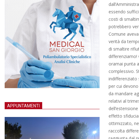
dall’Amministra
essendo suffici
costi di smalti
potrebbero veri
Comune aveva pr
verità da temp
di smaltire rifi
differenziamo!
oramai punta a 
complessivo. St
indifferenziato
per cui devono 
da mandare agli
relativi al tr
APPUNTAMENTI
dell’estensione
effetto sfiduci
ottimizzato, nel
raccolta differ
raggiunta dal nu