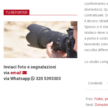
conferimento 
domestico). Qui
TU REPORTER
contrattuale. Di
il decoro citt
Spesso ci è st
sindaco deve ra
a porta è costo
lavorando solo 
raccolta differe
Lo studio compl
Inviaci foto e segnalazioni
via
email
via Whatsapp
320 5393303
2014-
Condividi:
02-
12
Prev:
Foibe, p
Next:
Donazion