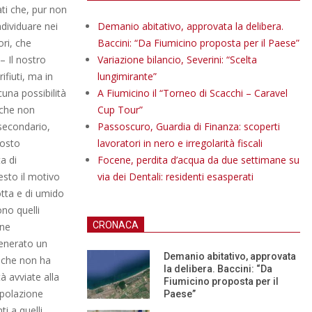
ati che, pur non
ndividuare nei
Demanio abitativo, approvata la delibera.
ori, che
Baccini: “Da Fiumicino proposta per il Paese”
– Il nostro
Variazione bilancio, Severini: “Scelta
fiuti, ma in
lungimirante”
una possibilità
A Fiumicino il “Torneo di Scacchi – Caravel
i che non
Cup Tour”
secondario,
Passoscuro, Guardia di Finanza: scoperti
costo
lavoratori in nero e irregolarità fiscali
a di
Focene, perdita d’acqua da due settimane su
esto il motivo
via dei Dentali: residenti esasperati
otta e di umido
no quelli
CRONACA
one
generato un
Demanio abitativo, approvata
e che non ha
la delibera. Baccini: “Da
tà avviate alla
Fiumicino proposta per il
opolazione
Paese”
ti a quelli