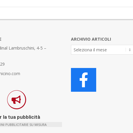
E
ARCHIVIO ARTICOLI
Archivio
inal Lambruschini, 4-5 –
Articoli
329
micino.com
 la tua pubblicità
NI PUBBLICITARIE SU MISURA