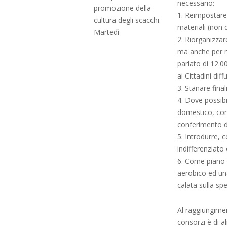
necessario:
promozione della
1. Reimpostare 
cultura degli scacchi.
materiali (non d
Martedì
2. Riorganizzare
ma anche per ma
parlato di 12.
ai Cittadini diff
3. Stanare final
4. Dove possibi
domestico, con 
conferimento del
5. Introdurre, 
indifferenziato
6. Come piano 
aerobico ed una
calata sulla sp
Al raggiungimen
consorzi è di a