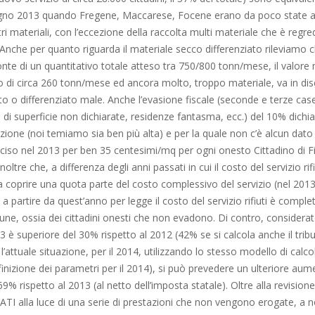
ugno 2013 quando Fregene, Maccarese, Focene erano da poco state av
ri materiali, con l’eccezione della raccolta multi materiale che è regredi
nche per quanto riguarda il materiale secco differenziato rileviamo ch
onte di un quantitativo totale atteso tra 750/800 tonn/mese, il valor
o di circa 260 tonn/mese ed ancora molto, troppo materiale, va in dis
to o differenziato male. Anche l’evasione fiscale (seconde e terze case, 
i di superficie non dichiarate, residenze fantasma, ecc.) del 10% dichi
zione (noi temiamo sia ben più alta) e per la quale non c’è alcun dato u
ciso nel 2013 per ben 35 centesimi/mq per ogni onesto Cittadino di F
oltre che, a differenza degli anni passati in cui il costo del servizio rif
coprire una quota parte del costo complessivo del servizio (nel 2013
, a partire da quest’anno per legge il costo del servizio rifiuti è comp
ne, ossia dei cittadini onesti che non evadono. Di contro, considerat
 è superiore del 30% rispetto al 2012 (42% se si calcola anche il tribu
l’attuale situazione, per il 2014, utilizzando lo stesso modello di calco
finizione dei parametri per il 2014), si può prevedere un ulteriore a
 69% rispetto al 2013 (al netto dell’imposta statale). Oltre alla revisione
’ATI alla luce di una serie di prestazioni che non vengono erogate, a 