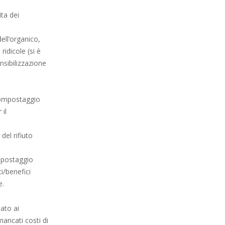
ta dei
dell’organico,
idicole (si è
sibilizzazione
 compostaggio
 il
del rifiuto
mpostaggio
i/benefici
e.
iato ai
mancati costi di