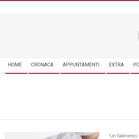
Skip
to
content
Secondary
HOME
CRONACA
APPUNTAMENTI
EXTRA
PO
Navigation
Menu
“Un fallimento: