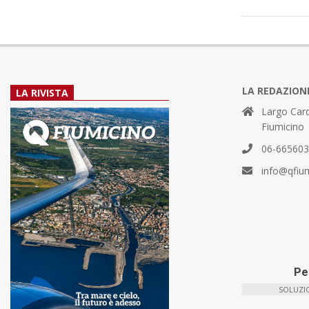
LA REDAZION
LA RIVISTA
Largo Card
Fiumicino
06-66560
info@qfiu
Per
SOLUZIO