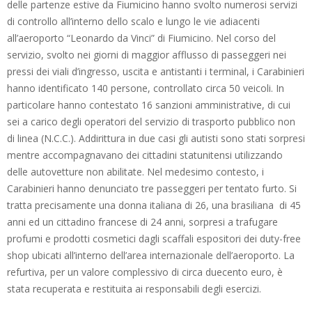
delle partenze estive da Fiumicino hanno svolto numerosi servizi
di controllo all’interno dello scalo e lungo le vie adiacenti
all’aeroporto “Leonardo da Vinci” di Fiumicino. Nel corso del
servizio, svolto nei giorni di maggior afflusso di passeggeri nei
pressi dei viali d’ingresso, uscita e antistanti i terminal, i Carabinieri
hanno identificato 140 persone, controllato circa 50 veicoli. In
particolare hanno contestato 16 sanzioni amministrative, di cui
sei a carico degli operatori del servizio di trasporto pubblico non
di linea (N.C.C.). Addirittura in due casi gli autisti sono stati sorpresi
mentre accompagnavano dei cittadini statunitensi utilizzando
delle autovetture non abilitate. Nel medesimo contesto, i
Carabinieri hanno denunciato tre passeggeri per tentato furto. Si
tratta precisamente una donna italiana di 26, una brasiliana di 45
anni ed un cittadino francese di 24 anni, sorpresi a trafugare
profumi e prodotti cosmetici dagli scaffali espositori dei duty-free
shop ubicati all’interno dell’area internazionale dell’aeroporto. La
refurtiva, per un valore complessivo di circa duecento euro, è
stata recuperata e restituita ai responsabili degli esercizi.