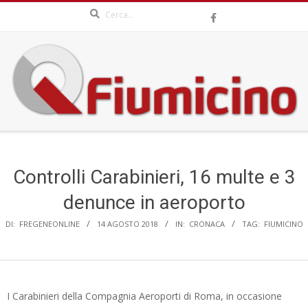
Search
Skip
to
content
QFIUMICINO.COM
Secondary
Navigation
Menu
Controlli Carabinieri, 16 multe e 3
denunce in aeroporto
DI:
FREGENEONLINE
14 AGOSTO 2018
IN:
CRONACA
TAG:
FIUMICINO
I Carabinieri della Compagnia Aeroporti di Roma, in occasione