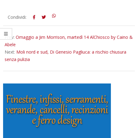
2018-
Condividi:
08-
14
Prev:
Omaggio a Jim Morrison, martedì 14 AlChiosco by Caino &
Abele
Next:
Moli nord e sud, Di Genesio Pagliuca: a rischio chiusura
senza pulizia