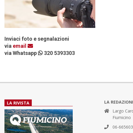
Inviaci foto e segnalazioni
via
email
via Whatsapp
320 5393303
LA REDAZION
LA RIVISTA
Largo Card
Fiumicino
06-66560