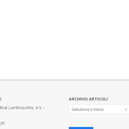
E
ARCHIVIO ARTICOLI
Archivio
inal Lambruschini, 4-5 –
Articoli
329