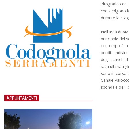
idrografico del
che svolgono la
durante la stag
Nell’area di
Ma
principale del 
contempo è in co
perdite individ
degli scarichi d
stati ultimati g
sono in corso d’
Canale Palocco. 
spondale del Fo
APPUNTAMENTI