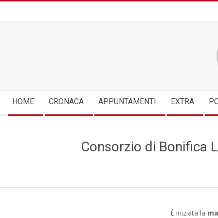
Skip
to
content
Secondary
HOME
CRONACA
APPUNTAMENTI
EXTRA
PO
Navigation
Menu
Consorzio di Bonifica 
È iniziata la
ma