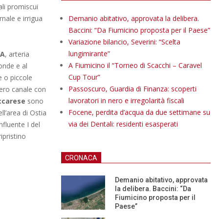
ali promiscui
nale e irrigua
Demanio abitativo, approvata la delibera.
Baccini: “Da Fiumicino proposta per il Paese”
Variazione bilancio, Severini: “Scelta
lungimirante”
 A
, arteria
A Fiumicino il “Torneo di Scacchi – Caravel
ponde e al
Cup Tour”
e o piccole
Passoscuro, Guardia di Finanza: scoperti
tero canale con
lavoratori in nero e irregolarità fiscali
ccarese
sono
Focene, perdita d’acqua da due settimane su
ell’area di Ostia
via dei Dentali: residenti esasperati
nfluente I del
ipristino
CRONACA
Demanio abitativo, approvata
la delibera. Baccini: “Da
Fiumicino proposta per il
Paese”