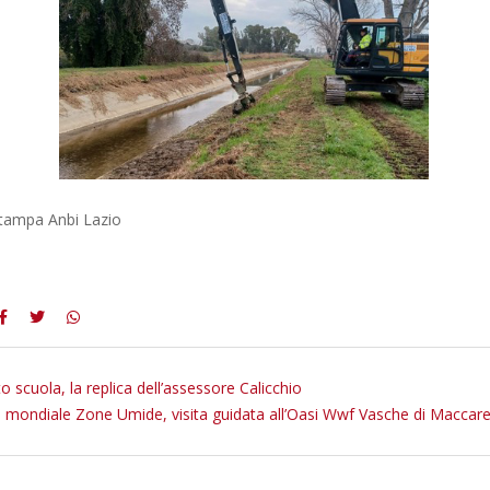
stampa Anbi Lazio
o scuola, la replica dell’assessore Calicchio
 mondiale Zone Umide, visita guidata all’Oasi Wwf Vasche di Maccar