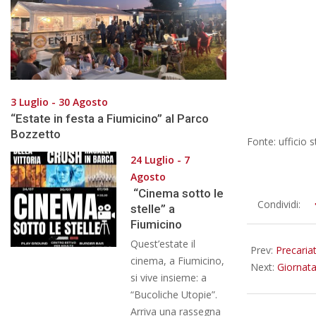
3 Luglio - 30 Agosto
“Estate in festa a Fiumicino” al Parco
Bozzetto
Fonte: ufficio 
24 Luglio - 7
Agosto
“Cinema sotto le
2023-
Condividi:
stelle” a
02-
Fiumicino
01
Quest’estate il
Prev:
Precariat
cinema, a Fiumicino,
Next:
Giornata
si vive insieme: a
“Bucoliche Utopie”.
Arriva una rassegna