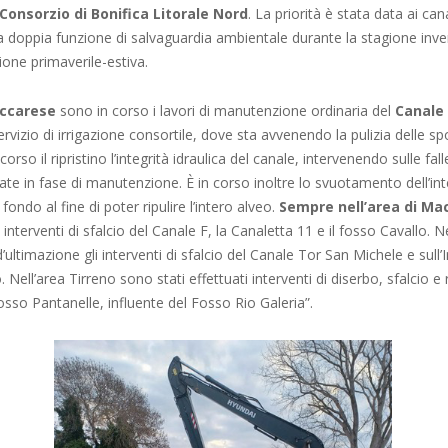
Consorzio di Bonifica Litorale Nord
. La priorità è stata data ai can
 doppia funzione di salvaguardia ambientale durante la stagione inver
ione primaverile-estiva.
ccarese
sono in corso i lavori di manutenzione ordinaria del
Canale
servizio di irrigazione consortile, dove sta avvenendo la pulizia delle s
rso il ripristino l’integrità idraulica del canale, intervenendo sulle fall
uate in fase di manutenzione. È in corso inoltre lo svuotamento dell’in
i fondo al fine di poter ripulire l’intero alveo.
Sempre nell’area di Ma
li interventi di sfalcio del Canale F, la Canaletta 11 e il fosso Cavallo. N
ultimazione gli interventi di sfalcio del Canale Tor San Michele e sull’I
Nell’area Tirreno sono stati effettuati interventi di diserbo, sfalcio e r
sso Pantanelle, influente del Fosso Rio Galeria”.