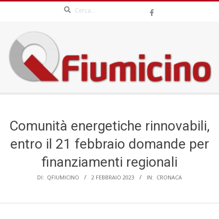
Search
Skip
to
content
QFIUMICINO.COM
Secondary
Navigation
Menu
Comunità energetiche rinnovabili,
entro il 21 febbraio domande per
finanziamenti regionali
DI:
QFIUMICINO
2 FEBBRAIO 2023
IN:
CRONACA