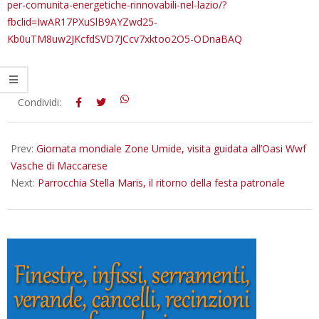
per-comunita-energetiche-rinnovabili-nel-lazio/?
fbclid=IwAR17PXuSlB9AYZwd25-
Kb0uTM8uw2JKcfdSVD7JCcv7xktoo2O5-ODnaBAQ
2023-
Condividi:
02-
02
Prev:
Giornata mondiale Zone Umide, visita guidata all’Oasi Wwf
Vasche di Maccarese
Next:
Parrocchia Stella Maris, il ritorno della festa patronale