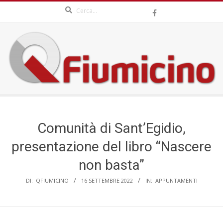
Search
Skip
to
content
QFIUMICINO.COM
Secondary
Navigation
Menu
Comunità di Sant’Egidio,
presentazione del libro “Nascere
non basta”
DI:
QFIUMICINO
16 SETTEMBRE 2022
IN:
APPUNTAMENTI