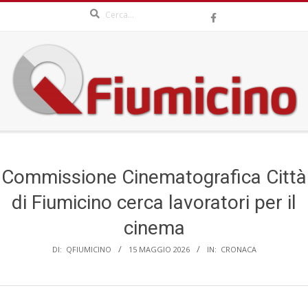
Search
Skip
to
content
QFIUMICINO.COM
Secondary
Navigation
Menu
Commissione Cinematografica Città
di Fiumicino cerca lavoratori per il
cinema
DI:
QFIUMICINO
15 MAGGIO 2026
IN:
CRONACA