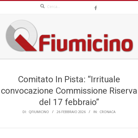
Search
Skip
to
content
QFIUMICINO.COM
Secondary
Navigation
Menu
Comitato In Pista: “Irrituale
convocazione Commissione Riserva
del 17 febbraio”
DI:
QFIUMICINO
26 FEBBRAIO 2026
IN:
CRONACA