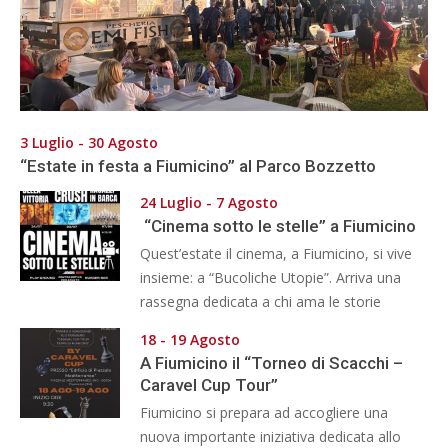
3 Luglio - 30 Agosto
“Estate in festa a Fiumicino” al Parco Bozzetto
24 Luglio - 7 Agosto
“Cinema sotto le stelle” a Fiumicino
Quest’estate il cinema, a Fiumicino, si vive
insieme: a “Bucoliche Utopie”. Arriva una
rassegna dedicata a chi ama le storie
18 - 19 Agosto
A Fiumicino il “Torneo di Scacchi –
Caravel Cup Tour”
Fiumicino si prepara ad accogliere una
nuova importante iniziativa dedicata allo