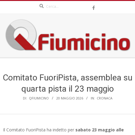
Search
Skip
to
content
QFIUMICINO.COM
Secondary
Navigation
Menu
Comitato FuoriPista, assemblea su
quarta pista il 23 maggio
DI:
QFIUMICINO
20 MAGGIO 2026
IN:
CRONACA
Il Comitato FuoriPista ha indetto per
sabato 23 maggio alle