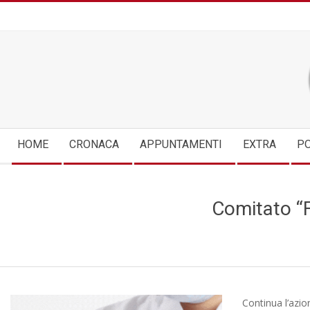
Skip
to
content
Secondary
HOME
CRONACA
APPUNTAMENTI
EXTRA
PO
Navigation
Menu
Comitato “F
Continua l’azio