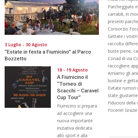
Parcheggiate in
carrabili, in m
presenti parche
Consorzio Focen
Gettate i vostri
raccolta differe
3 Luglio - 30 Agosto
buste piene, c
“Estate in festa a Fiumicino” al Parco
Bozzetto
Conad di via Co
raccogliere app
18 - 19 Agosto
Amiamo gli anim
A Fiumicino il
bustine e gettarl
“Torneo di
Evitate rumori 
Scacchi – Caravel
state giustamen
Cup Tour”
Fiduciosi della
Fiumicino si prepara
Focene! Grazie a
ad accogliere una
nuova importante
iniziativa dedicata
allo sport e alla