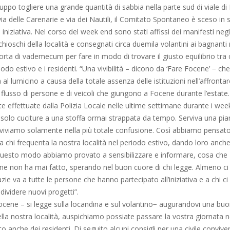
uppo togliere una grande quantità di sabbia nella parte sud di viale d
a via delle Carenarie e via dei Nautili, il Comitato Spontaneo è sceso in
iniziativa. Nel corso del week end sono stati affissi dei manifesti negli
hioschi della località e consegnati circa duemila volantini ai bagnanti 
orta di vademecum per fare in modo di trovare il giusto equilibrio tra 
odo estivo e i residenti. “Una vivibilità – dicono da ‘Fare Focene’ − che 
a al lumicino a causa della totale assenza delle istituzioni nell’affrontare
flusso di persone e di veicoli che giungono a Focene durante l’estate
e effettuate dalla Polizia Locale nelle ultime settimane durante i wee
solo cuciture a una stoffa ormai strappata da tempo. Serviva una pia
viviamo solamente nella più totale confusione. Così abbiamo pensato d
 chi frequenta la nostra località nel periodo estivo, dando loro anche
 questo modo abbiamo provato a sensibilizzare e informare, cosa che
one non ha mai fatto, sperando nel buon cuore di chi legge. Almeno c
zie va a tutte le persone che hanno partecipato all’iniziativa e a chi c
ividere nuovi progetti”.
ocene – si legge sulla locandina e sul volantino− augurandovi una bu
a nostra località, auspichiamo possiate passare la vostra giornata ne
to anche dei residenti. Di seguito alcuni consigli per una civile convive