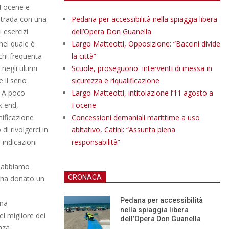
i Focene e
 strada con una
Pedana per accessibilità nella spiaggia libera
 esercizi
dell’Opera Don Guanella
nel quale è
Largo Matteotti, Opposizione: “Baccini divide
chi frequenta
la città”
negli ultimi
Scuole, proseguono interventi di messa in
 il serio
sicurezza e riqualificazione
. A poco
Largo Matteotti, intitolazione l’11 agosto a
k end,
Focene
nificazione
Concessioni demaniali marittime a uso
i rivolgerci in
abitativo, Catini: “Assunta piena
 indicazioni
responsabilità”
i abbiamo
CRONACA
i ha donato un
Pedana per accessibilità
ona
nella spiaggia libera
l migliore dei
dell’Opera Don Guanella
nza.