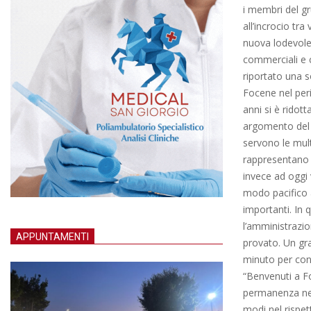
i membri del gr
all’incrocio tr
nuova lodevole 
commerciali e c
riportato una s
Focene nel peri
anni si è ridott
argomento del 
servono le mult
rappresentano 
invece ad oggi 
modo pacifico a
importanti. In
l’amministrazi
APPUNTAMENTI
provato. Un gra
minuto per cond
“Benvenuti a F
permanenza nell
modi nel rispet