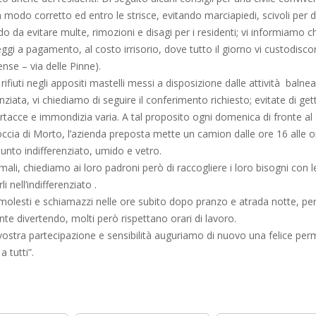
 modo corretto ed entro le strisce, evitando marciapiedi, scivoli per di
odo da evitare multe, rimozioni e disagi per i residenti; vi informiamo 
ggi a pagamento, al costo irrisorio, dove tutto il giorno vi custodiscon
se – via delle Pinne).
 rifiuti negli appositi mastelli messi a disposizione dalle attività balne
nziata, vi chiediamo di seguire il conferimento richiesto; evitate di get
artacce e immondizia varia. A tal proposito ogni domenica di fronte a
ccia di Morto, l’azienda preposta mette un camion dalle ore 16 alle o
unto indifferenziato, umido e vetro.
ali, chiediamo ai loro padroni però di raccogliere i loro bisogni con 
i nell’indifferenziato .
molesti e schiamazzi nelle ore subito dopo pranzo e atrada notte, per
te divertendo, molti però rispettano orari di lavoro.
 vostra partecipazione e sensibilità auguriamo di nuovo una felice pe
 tutti”.