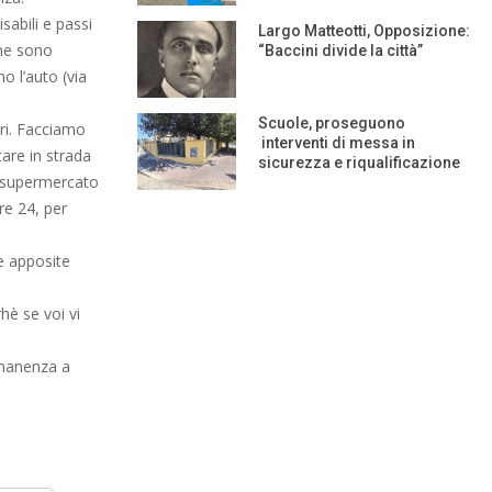
sabili e passi
Largo Matteotti, Opposizione:
che sono
“Baccini divide la città”
o l’auto (via
Scuole, proseguono
ari. Facciamo
interventi di messa in
tare in strada
sicurezza e riqualificazione
l supermercato
re 24, per
le apposite
hè se voi vi
rmanenza a