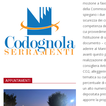
mozione a favo
della Commissio
spiegano i due
sicurezza dei c
competenza dell
cui provvediment
l’istituzione di
documento – co
aderire al Man
avanti questo 
realizzazione di
consigliera Ant
CO2, alleggerire
tematica su cui
APPUNTAMENTI
percentuale di u
un alto numero 
depositata pres
apporre la prop