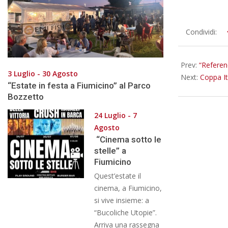
2015-
Condividi:
09-
21
Prev:
“Referen
3 Luglio - 30 Agosto
Next:
Coppa It
“Estate in festa a Fiumicino” al Parco
Bozzetto
24 Luglio - 7
Agosto
“Cinema sotto le
stelle” a
Fiumicino
Quest’estate il
cinema, a Fiumicino,
si vive insieme: a
“Bucoliche Utopie”.
Arriva una rassegna