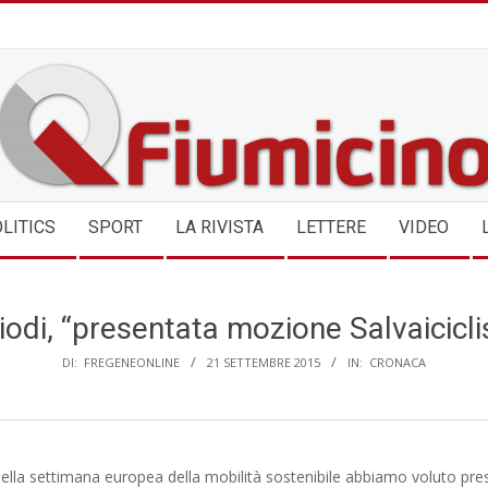
QFIUMICINO.COM
LITICS
SPORT
LA RIVISTA
LETTERE
VIDEO
iodi, “presentata mozione Salvaiciclis
DI:
FREGENEONLINE
21 SETTEMBRE 2015
IN:
CRONACA
della settimana europea della mobilità sostenibile abbiamo voluto pr