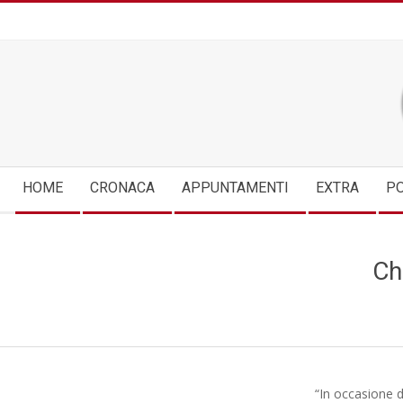
Skip
to
content
Secondary
HOME
CRONACA
APPUNTAMENTI
EXTRA
PO
Navigation
Menu
Ch
“In occasione 