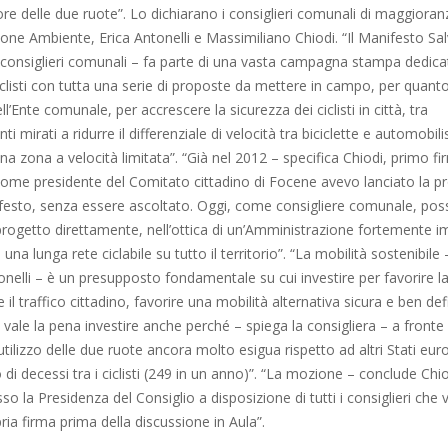
re delle due ruote”. Lo dichiarano i consiglieri comunali di maggiora
ne Ambiente, Erica Antonelli e Massimiliano Chiodi. “Il Manifesto Salva
 consiglieri comunali – fa parte di una vasta campagna stampa dedicat
iclisti con tutta una serie di proposte da mettere in campo, per quanto
’Ente comunale, per accrescere la sicurezza dei ciclisti in città, tra
i mirati a ridurre il differenziale di velocità tra biciclette e automobili
 una zona a velocità limitata”. “Già nel 2012 – specifica Chiodi, primo fi
me presidente del Comitato cittadino di Focene avevo lanciato la pr
ifesto, senza essere ascoltato. Oggi, come consigliere comunale, pos
progetto direttamente, nell’ottica di un’Amministrazione fortemente i
 una lunga rete ciclabile su tutto il territorio”. “La mobilità sostenibile
onelli – è un presupposto fondamentale su cui investire per favorire la
 il traffico cittadino, favorire una mobilità alternativa sicura e ben def
 vale la pena investire anche perché – spiega la consigliera – a fronte
tilizzo delle due ruote ancora molto esigua rispetto ad altri Stati europ
di decessi tra i ciclisti (249 in un anno)”. “La mozione – conclude Chio
so la Presidenza del Consiglio a disposizione di tutti i consiglieri che
ria firma prima della discussione in Aula”.