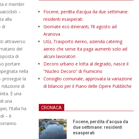
nza e membri
iciclisti –
Focene, perdita d’acqua da due settimane:
a alla
residenti esasperati
 di
Giornate eco-itineranti, l’8 agosto ad
Aranova
sti attraverso
UGL Trasporto Aereo, azienda catering
rmatario del
aereo che serve Ita paga aumenti solo ad
oposta di
alcuni lavoratori
so portare
Decoro urbano e lotta al degrado, nasce il
mpegnata nella
“Nucleo Decoro” di Fiumicino
 – prosegue la
Consiglio comunale, approvata la variazione
 riduzione di
di bilancio per il Piano delle Opere Pubbliche
inita. È una
 di una
CRONACA
ei, l’Italia ha
di – è
Focene, perdita d’acqua da
 vorranno
due settimane: residenti
esasperati