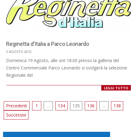
Reginetta d’Italia a Parco Leonardo
2012-
2 AGOSTO 2012
08-
Domenica 19 Agosto, alle ore 18.00 presso la galleria del
02
Centro Commerciale Parco Leonardo si svolgerà la selezione
Regionale del
LEGGI TUTTO
Paginazione
Precedenti
1
…
134
135
136
…
138
degli
Successivi
articoli