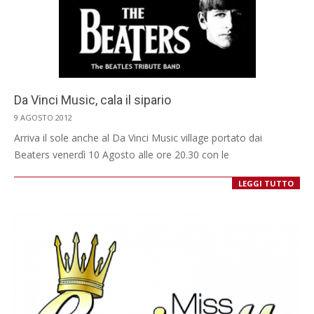
Da Vinci Music, cala il sipario
2012-
9 AGOSTO 2012
08-
Arriva il sole anche al Da Vinci Music village portato dai
09
Beaters venerdì 10 Agosto alle ore 20.30 con le
LEGGI TUTTO