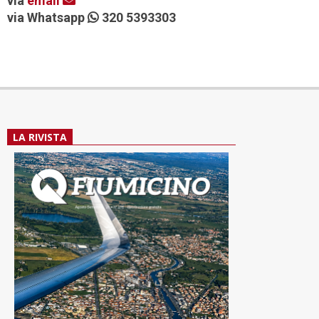
via
email
via Whatsapp
320 5393303
LA RIVISTA