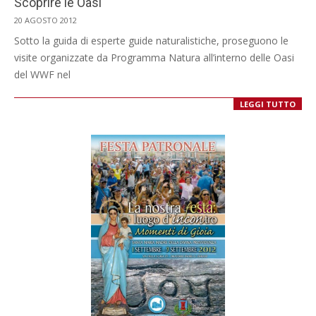
Scoprire le Oasi
2012-
20 AGOSTO 2012
08-
Sotto la guida di esperte guide naturalistiche, proseguono le
20
visite organizzate da Programma Natura all’interno delle Oasi
del WWF nel
LEGGI TUTTO