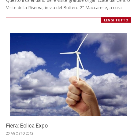
Questo il calendario delle visite gratuite organizzate dal Centro
24
Visite della Riserva, in via del Buttero 2° Maccarese, a cura
LEGGI TUTTO
Fiera: Eolica Expo
2012-
20 AGOSTO 2012