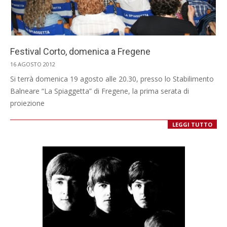
Festival Corto, domenica a Fregene
2012-
16 AGOSTO 2012
08-
Si terrà domenica 19 agosto alle 20.30, presso lo Stabilimento
16
Balneare “La Spiaggetta” di Fregene, la prima serata di
proiezione
LEGGI TUTTO