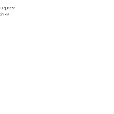
a
su questo
oni da