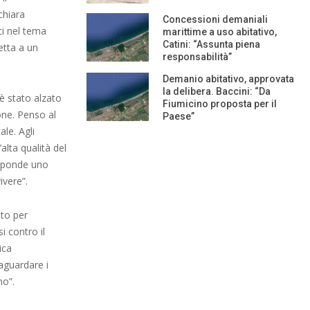
chiara
Concessioni demaniali
i nel tema
marittime a uso abitativo,
Catini: “Assunta piena
etta a un
responsabilità”
Demanio abitativo, approvata
la delibera. Baccini: “Da
 è stato alzato
Fiumicino proposta per il
one. Penso al
Paese”
le. Agli
alta qualità del
isponde uno
ivere”.
lto per
i contro il
ica
aguardare i
no”.