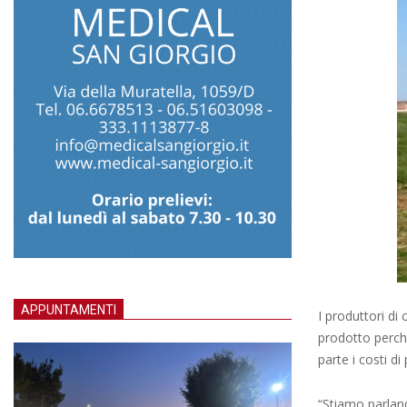
APPUNTAMENTI
I produttori di
prodotto perch
parte i costi di
“Stiamo parland