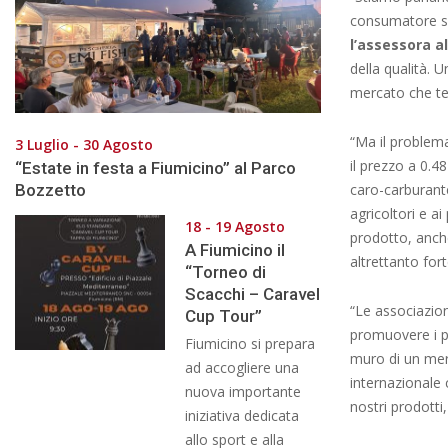
consumatore sp
l’assessora al
della qualità. 
mercato che ten
“Ma il problema
3 Luglio - 30 Agosto
il prezzo a 0.4
“Estate in festa a Fiumicino” al Parco
Bozzetto
caro-carburant
agricoltori e a
18 - 19 Agosto
prodotto, anch
A Fiumicino il
altrettanto for
“Torneo di
Scacchi – Caravel
“Le associazion
Cup Tour”
promuovere i pr
Fiumicino si prepara
muro di un mer
ad accogliere una
internazionale 
nuova importante
nostri prodotti
iniziativa dedicata
allo sport e alla