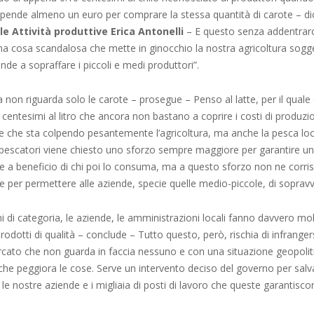
ende almeno un euro per comprare la stessa quantità di carote – di
le Attività produttive Erica Antonelli
– E questo senza addentrarc
Una cosa scandalosa che mette in ginocchio la nostra agricoltura sogg
de a sopraffare i piccoli e medi produttori”.
 non riguarda solo le carote – prosegue – Penso al latte, per il quale
8 centesimi al litro che ancora non bastano a coprire i costi di produzi
e che sta colpendo pesantemente l’agricoltura, ma anche la pesca loca
i pescatori viene chiesto uno sforzo sempre maggiore per garantire un’
e a beneficio di chi poi lo consuma, ma a questo sforzo non ne corr
te per permettere alle aziende, specie quelle medio-piccole, di sopravv
i di categoria, le aziende, le amministrazioni locali fanno davvero mo
odotti di qualità – conclude – Tutto questo, però, rischia di infrangers
cato che non guarda in faccia nessuno e con una situazione geopolit
che peggiora le cose. Serve un intervento deciso del governo per salv
, le nostre aziende e i migliaia di posti di lavoro che queste garantisco