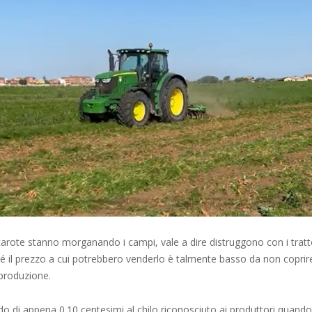
 carote stanno morganando i campi, vale a dire distruggono con i trattor
é il prezzo a cui potrebbero venderlo è talmente basso da non coprir
 produzione.
o di appena 0.10 centesimi al chilo riconosciuto ai produttori quando 