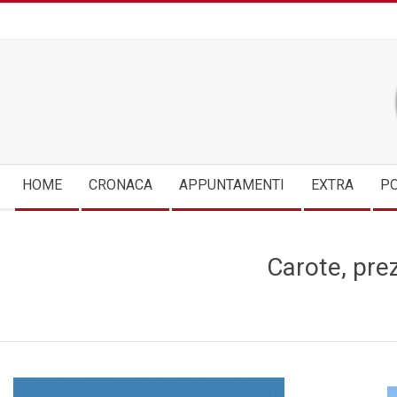
Skip
to
content
Secondary
HOME
CRONACA
APPUNTAMENTI
EXTRA
PO
Navigation
Menu
Carote, prez