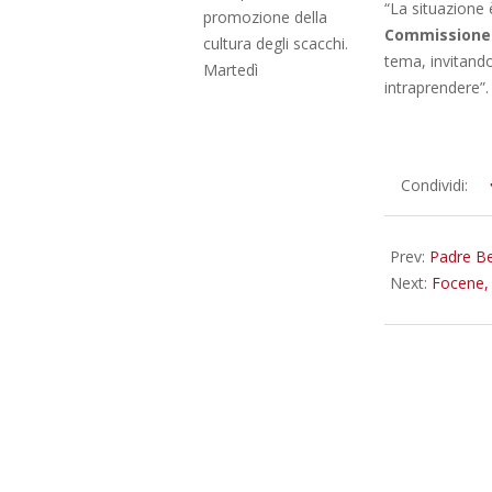
“La situazione 
promozione della
Commissione A
cultura degli scacchi.
tema, invitando
Martedì
intraprendere”.
2022-
Condividi:
06-
20
Prev:
Padre Be
Next:
Focene, 