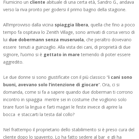
Fiumicino un
cliente
abituale di una certa età, Sandro G., andava
verso la riva pronto per godersi il primo bagno della stagione.
All’improvviso dalla vicina
spiaggia libera
, quella che fino a poco
tempo fa ospitava lo Zenith Village, sono arrivati di corsa verso di
lui
due dobermann senza museruola
, che peraltro dovevano
essere tenuti a guinzaglio. Alla vista dei cani, di proprietà di due
signore, l’uomo si è
gettato in mare
temendo di poter essere
aggredito.
Le due donne si sono giustificate con il più classico “
i cani sono
buoni, avevano solo l’intenzione di giocare
”. Ora, ci si
domanda, come si fa a sapere quando due doberman ti corrono
incontro in spiaggia mentre sei in costume che vogliono solo
tirare fuori la lingua e farti magari le feste invece di aprire la
bocca e staccarti la testa dal collo?
Nel frattempo il proprietario dello stabilimento si è preso cura del
cliente dopo lo spavento. Lo ha fatto sedere al bar e gli ha