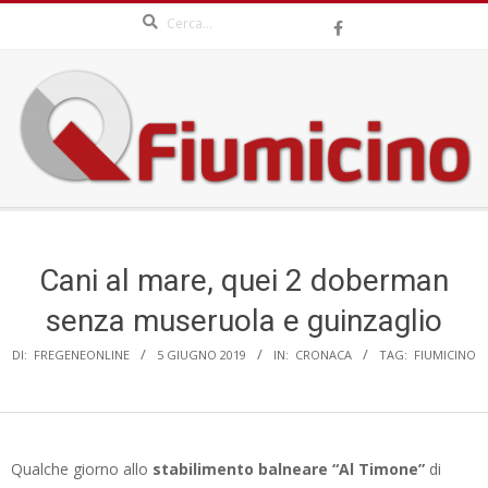
Search
Skip
to
content
QFIUMICINO.COM
Secondary
Navigation
Menu
Cani al mare, quei 2 doberman
senza museruola e guinzaglio
DI:
FREGENEONLINE
5 GIUGNO 2019
IN:
CRONACA
TAG:
FIUMICINO
Qualche giorno allo
stabilimento balneare “Al Timone”
di