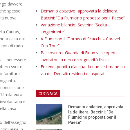
engo davvero
 che spesso
Demanio abitativo, approvata la delibera.
ria nuova
Baccini: “Da Fiumicino proposta per il Paese”
Variazione bilancio, Severini: “Scelta
lla Caritas,
lungimirante”
ano a casa dai
A Fiumicino il “Torneo di Scacchi – Caravel
 non di rado
Cup Tour”
Passoscuro, Guardia di Finanza: scoperti
da il benessere
lavoratori in nero e irregolarità fiscali
ebbero svolte
Focene, perdita d’acqua da due settimane su
o familiare,
via dei Dentali: residenti esasperati
ongiunto.
a concessione
CRONACA
 15mila euro
involontaria e
Demanio abitativo, approvata
ella casa
la delibera. Baccini: “Da
Fiumicino proposta per il
to dell’assegno
Paese”
 coniugale in