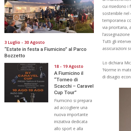
cui risiedono i
sostenibile nel
temporanea con 
via prioritaria
l’assegnazione d
Tutti gli interv
3 Luglio - 30 Agosto
assicurazioni s
“Estate in festa a Fiumicino” al Parco
Bozzetto
Lo dichiara Mic
18 - 19 Agosto
‘Norme in materi
A Fiumicino il
di disagio econ
“Torneo di
Scacchi – Caravel
Cup Tour”
Fiumicino si prepara
ad accogliere una
nuova importante
iniziativa dedicata
allo sport e alla