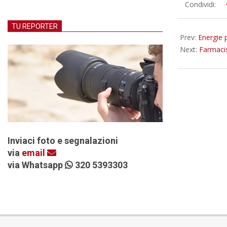
2019-
Condividi:
07-
TU REPORTER
16
Prev:
Energie p
Next:
Farmacis
Inviaci foto e segnalazioni
via
email
via Whatsapp
320 5393303