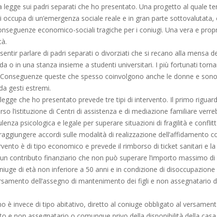
a legge sui padri separati che ho presentato. Una progetto al quale t
i occupa di un’emergenza sociale reale e in gran parte sottovalutata,
onseguenze economico-sociali tragiche per i coniugi. Una vera e prop
tà.
sentir parlare di padri separati o divorziati che si recano alla mensa de
da o in una stanza insieme a studenti universitari. I più fortunati torn
i. Conseguenze queste che spesso coinvolgono anche le donne e sono
a gesti estremi.
legge che ho presentato prevede tre tipi di intervento. Il primo riguar
verso l’istituzione di Centri di assistenza e di mediazione familiare verr
ulenza psicologica e legale per superare situazioni di fragilità e conflitt
raggiungere accordi sulle modalità di realizzazione dell’affidamento c
rvento è di tipo economico e prevede il rimborso di ticket sanitari e l
i un contributo finanziario che non può superare l’importo massimo di
iuge di età non inferiore a 50 anni e in condizione di disoccupazione 
ersamento dell’assegno di mantenimento dei figli e non assegnatario d
no è invece di tipo abitativo, diretto al coniuge obbligato al versamen
o e non assegnatario o comunque privo della disponibilità della casa