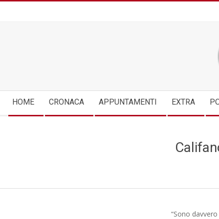
Skip
to
content
Secondary
HOME
CRONACA
APPUNTAMENTI
EXTRA
PO
Navigation
Menu
Califano
“Sono davvero f