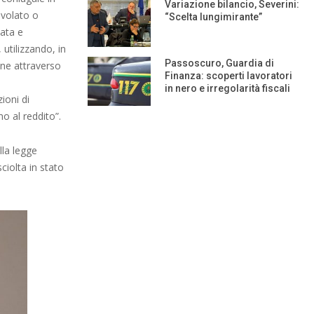
Variazione bilancio, Severini:
evolato o
“Scelta lungimirante”
lata e
utilizzando, in
Passoscuro, Guardia di
fine attraverso
Finanza: scoperti lavoratori
in nero e irregolarità fiscali
ioni di
no al reddito”.
lla legge
ciolta in stato