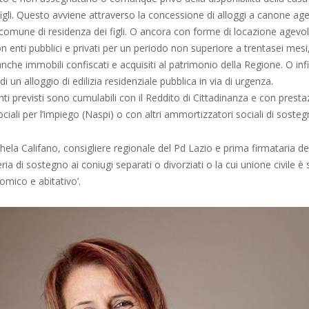
 figli. Questo avviene attraverso la concessione di alloggi a canone ag
 comune di residenza dei figli. O ancora con forme di locazione agevo
enti pubblici e privati per un periodo non superiore a trentasei mesi, 
, anche immobili confiscati e acquisiti al patrimonio della Regione. O in
i un alloggio di edilizia residenziale pubblica in via di urgenza.
enti previsti sono cumulabili con il Reddito di Cittadinanza e con prestaz
ociali per l’impiego (Naspi) o con altri ammortizzatori sociali di sosteg
hela Califano, consigliere regionale del Pd Lazio e prima firmataria de
a di sostegno ai coniugi separati o divorziati o la cui unione civile è s
omico e abitativo’.