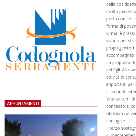
della cosiddett
molto perché s
porta con sé c
forma di pover
Ormai è prassi 
vivono per stra
propri genitor
accompagnati d
La proposta di 
dei figli. Attra
attività di cons
importanti per 
Il secondo inte
‘una tantum’ d
APPUNTAMENTI
concesso al con
obbligato al v
coniugale.
Il terzo sosteg
di manteniment