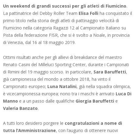
Un weekend di grandi successi per gli atleti di Fiumicino
.
La pattinatrice del Debby Roller Team
Elisa Folli
ha conquistato il
primo titolo nella storia degli atleti di pattinaggio velocità di
Fiumicino nella categoria Ragazzi 12 al Campionato Italiano su
Pista della federazione FISR, che si è svolto a Noale, in provincia
di Venezia, dal 16 al 18 maggio 2019.
Ottimi risultati anche per gli allievi di breakdance del maestro
Renato Casini del Milleluci Sporting Center, durante i Campionati
di Rimini del 19 maggio scorso. In particolare,
Sara Baruffetti
,
già campionessa del mondo a ottobre 2018, ha vinto il
Campionato europeo;
Luna Natalini
, già nella squadra olimpica,
è vicecampionessa europea; nono tra i maschi è arrivato
Luca Di
Manno
e a un passo dalle qualifiche
Giorgia Baruffetti
e
Valeria Banzato
.
A tutti loro desidero porgere le
congratulazioni a nome di
tutta l’Amministrazione
, con l’augurio di ottenere nuovi