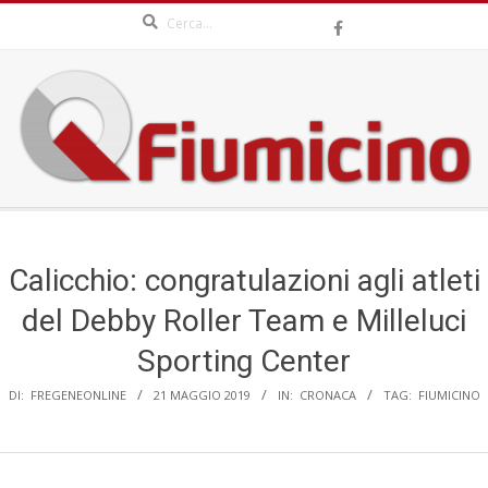
Search
Skip
to
content
QFIUMICINO.COM
Secondary
Navigation
Menu
Calicchio: congratulazioni agli atleti
del Debby Roller Team e Milleluci
Sporting Center
DI:
FREGENEONLINE
21 MAGGIO 2019
IN:
CRONACA
TAG:
FIUMICINO