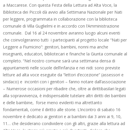
a Maccarese. Con questa Festa della Lettura ad Alta Voce, la
Biblioteca dei Piccoli dà avvio alla Settimana Nazionale per Nati
per leggere, programmata in collaborazione con la biblioteca
comunale di Villa Guglielmi e in accordo con l’Amministrazione
comunale. Dal 16 al 24 novembre avranno luogo alcuni eventi
che coinvolgeranno tutti i partecipanti al progetto locale “Nati per
Leggere a Fiumicino”: genitori, bambini, nonni ma anche
insegnanti, educatori, bibliotecari e finanche la Giunta comunale al
completo. “Nel nostro comune sarà una settimana densa di
appuntamenti nelle scuole dell’infanzia e nei nidi: sono previste
letture ad alta voce eseguite da “lettori d’eccezione” (assessori e
sindaco) e incontri con i genitori – fanno notare dall’associazione
– Numerose occasioni per ribadire che, oltre ai dirittibasilari legati
alla sopravvivenza, è indispensabile tutelare altri diritti dei bambini
e delle bambine, forse meno evidenti ma altrettanto
fondamentali, come il diritto alle storie. L’incontro di sabato 16
novembre è dedicato ai genitori e ai bambini dai 3 anni ai 9, 10,
11… che desiderano condividere con gli altri, grazie alla lettura ad