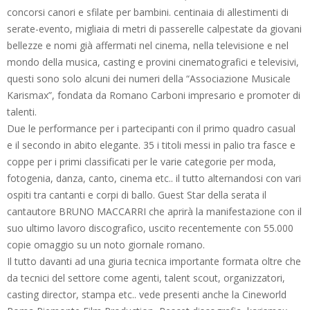
concorsi canori e sfilate per bambini. centinaia di allestimenti di
serate-evento, migliaia di metri di passerelle calpestate da giovani
bellezze e nomi già affermati nel cinema, nella televisione e nel
mondo della musica, casting e provini cinematografici e televisivi,
questi sono solo alcuni dei numeri della “Associazione Musicale
Karismax”, fondata da Romano Carboni impresario e promoter di
talenti.
Due le performance per i partecipanti con il primo quadro casual
e il secondo in abito elegante. 35 i titoli messi in palio tra fasce e
coppe per i primi classificati per le varie categorie per moda,
fotogenia, danza, canto, cinema etc.. il tutto alternandosi con vari
ospiti tra cantanti e corpi di ballo. Guest Star della serata il
cantautore BRUNO MACCARRI che aprirà la manifestazione con il
suo ultimo lavoro discografico, uscito recentemente con 55.000
copie omaggio su un noto giornale romano.
Il tutto davanti ad una giuria tecnica importante formata oltre che
da tecnici del settore come agenti, talent scout, organizzatori,
casting director, stampa etc.. vede presenti anche la Cineworld