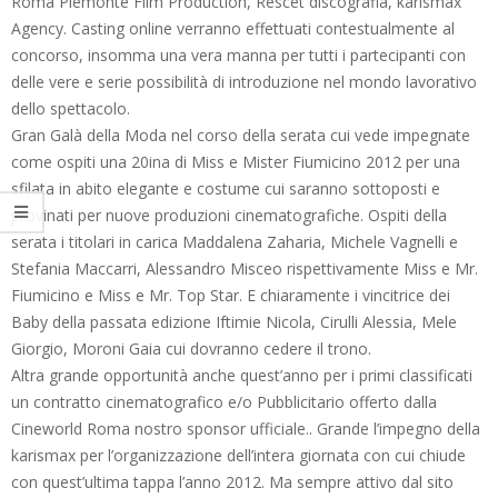
Roma Piemonte Film Production, Rescet discografia, karismax
Agency. Casting online verranno effettuati contestualmente al
concorso, insomma una vera manna per tutti i partecipanti con
delle vere e serie possibilità di introduzione nel mondo lavorativo
dello spettacolo.
Gran Galà della Moda nel corso della serata cui vede impegnate
come ospiti una 20ina di Miss e Mister Fiumicino 2012 per una
sfilata in abito elegante e costume cui saranno sottoposti e
provinati per nuove produzioni cinematografiche. Ospiti della
serata i titolari in carica Maddalena Zaharia, Michele Vagnelli e
Stefania Maccarri, Alessandro Misceo rispettivamente Miss e Mr.
Fiumicino e Miss e Mr. Top Star. E chiaramente i vincitrice dei
Baby della passata edizione Iftimie Nicola, Cirulli Alessia, Mele
Giorgio, Moroni Gaia cui dovranno cedere il trono.
Altra grande opportunità anche quest’anno per i primi classificati
un contratto cinematografico e/o Pubblicitario offerto dalla
Cineworld Roma nostro sponsor ufficiale.. Grande l’impegno della
karismax per l’organizzazione dell’intera giornata con cui chiude
con quest’ultima tappa l’anno 2012. Ma sempre attivo dal sito