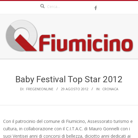
Search
Skip
to
content
QFIUMICINO.COM
Secondary
Navigation
Menu
Baby Festival Top Star 2012
DI:
FREGENEONLINE
29 AGOSTO 2012
IN:
CRONACA
Con il patrocinio del comune di Fiumicino, Assessorato turismo e
cultura, in collaborazione con il C.I.T.A.C. di Mauro Gonnelli con i
suoi Ventisei anni di concorsi di bellezza, diciotto anni dedicati ai