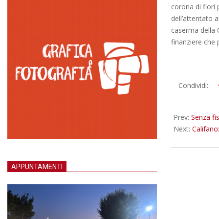
corona di fiori 
dell’attentato 
caserma della 
finanziere che 
2015-
Condividi:
12-
17
Prev:
Senza fi
Next:
Califano:
APPUNTAMENTI