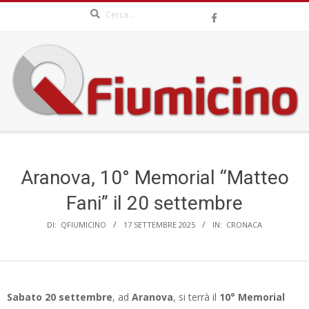
Search
Skip
to
content
QFIUMICINO.COM
Secondary
Navigation
Menu
Aranova, 10° Memorial “Matteo
Fani” il 20 settembre
DI:
QFIUMICINO
17 SETTEMBRE 2025
IN:
CRONACA
Sabato 20 settembre
, ad
Aranova
, si terrà il
10° Memorial