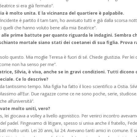
Beatrice si era già fermato”.
a è molto unita. E la vicinanza del quartiere è palpabile.
’incidente è partito il tam tam, ho avvisato tutti e già dalla scorsa not
tti quelli che hanno voluto bene alla mia Beatrice”.
alle prime battute per quanto riguarda le indagini. Sembra c
schianto mortale siano stati dei coetanei di sua figlia. Prova r
solo questo. Mia moglie Teresa è fuori di sé. Chiede giustizia. Per lei
 come non ha senso per me”.
trice, Silvia, è viva, anche se in gravi condizioni. Tutti dicono c
ciale. Ce lo descrive?
 tantissimo tempo. Mia figlia ha fatto il liceo scientifico a Ostia. Silv
 Massimo all’Eur. Due ragazze come ce ne sono poche, serie, studiose
nche all’università”.
vate molto uniti, vero?
s, lei giocava a volley a livello agonistico. Per venirci incontro avevam
 padel. Fingevamo di litigare, spesso si univa anche il fratello, Fed
ti molto uniti. Lei 20 anni, lui 24. Avevano tanti amici in comune. E s