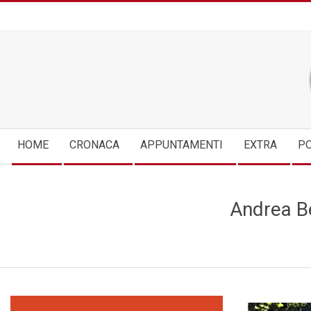
Skip
to
content
Secondary
HOME
CRONACA
APPUNTAMENTI
EXTRA
PO
Navigation
Menu
Andrea Be