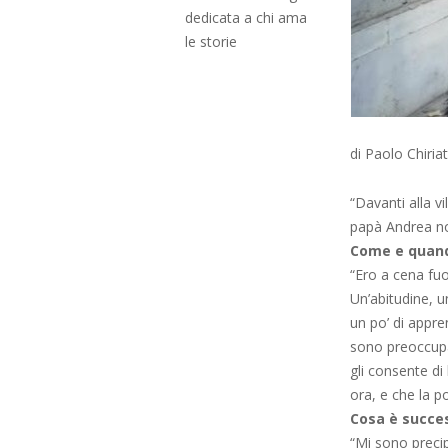
dedicata a chi ama
le storie
di Paolo Chiria
“Davanti alla v
papà Andrea no
Come e quand
“Ero a cena fuo
Un’abitudine, u
un po’ di appr
sono preoccupat
gli consente di 
ora, e che la p
Cosa è succe
“Mi sono precipi