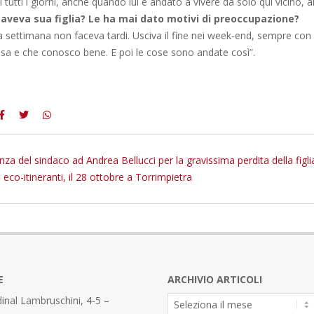
tutti i giorni, anche quando lui è andato a vivere da solo qui vicino, al
 aveva sua figlia? Le ha mai dato motivi di preoccupazione?
a settimana non faceva tardi. Usciva il fine nei week-end, sempre con
sa e che conosco bene. E poi le cose sono andate così”.
nza del sindaco ad Andrea Bellucci per la gravissima perdita della figli
 eco-itineranti, il 28 ottobre a Torrimpietra
E
ARCHIVIO ARTICOLI
Archivio
inal Lambruschini, 4-5 –
Articoli