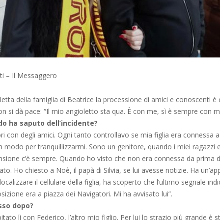
tti – Il Messaggero
illetta della famiglia di Beatrice la processione di amici e conoscenti è
n si dà pace: “Il mio angioletto sta qua. È con me, sì è sempre con m
o ha saputo dell’incidente?
ri con degli amici. Ogni tanto controllavo se mia figlia era connessa
n modo per tranquillizzarmi. Sono un genitore, quando i miei ragazzi 
ensione c’è sempre. Quando ho visto che non era connessa da prima d
o. Ho chiesto a Noè, il papà di Silvia, se lui avesse notizie. Ha un’ap
localizzare il cellulare della figlia, ha scoperto che l’ultimo segnale ind
osizione era a piazza dei Navigatori. Mi ha avvisato lui”.
sso dopo?
tato lì con Federico, l’altro mio figlio. Per lui lo strazio più grande è 