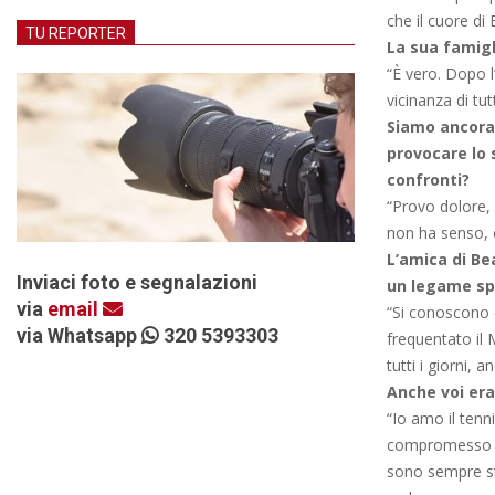
che il cuore di 
TU REPORTER
La sua famigli
“È vero. Dopo l
vicinanza di tu
Siamo ancora 
provocare lo 
confronti?
“Provo dolore, 
non ha senso,
L’amica di Bea
Inviaci foto e segnalazioni
un legame spe
via
email
“Si conoscono da
via Whatsapp
320 5393303
frequentato il
tutti i giorni, a
Anche voi era
“Io amo il tenni
compromesso del
sono sempre sta