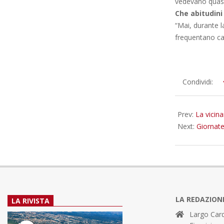
vedevano quasi 
Che abitudini
“Mai, durante l
frequentano ca
2025-
Condividi:
10-
26
Prev:
La vicina
Next:
Giornate
LA REDAZION
LA RIVISTA
Largo Card