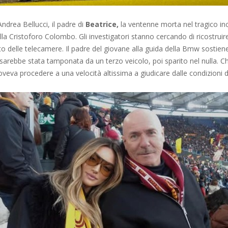
Andrea Bellucci, il padre di
Beatrice,
la ventenne morta nel tragico inc
lla Cristoforo Colombo. Gli investigatori stanno cercando di ricostruir
to delle telecamere. Il padre del giovane alla guida della Bmw sostie
io sarebbe stata tamponata da un terzo veicolo, poi sparito nel nulla. Ch
veva procedere a una velocità altissima a giudicare dalle condizioni d