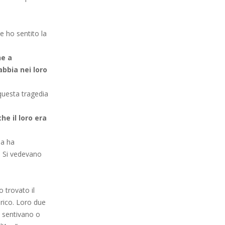
te ho sentito la
he a
abbia nei loro
 questa tragedia
he il loro era
ia ha
. Si vedevano
o trovato il
erico. Loro due
i sentivano o