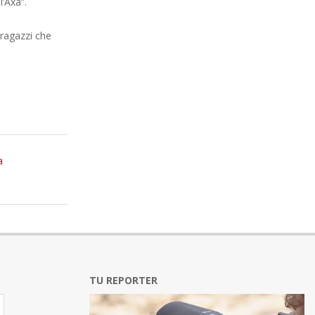
l’Axa”.
 ragazzi che
a
TU REPORTER