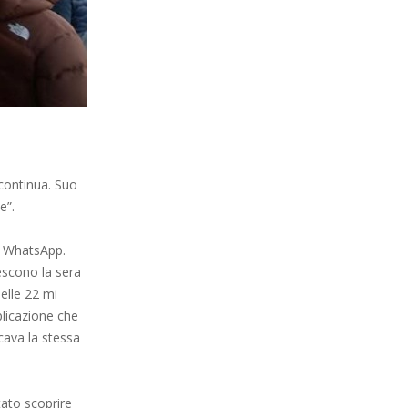
 continua. Suo
e”.
 a WhatsApp.
escono la sera
elle 22 mi
plicazione che
icava la stessa
stato scoprire