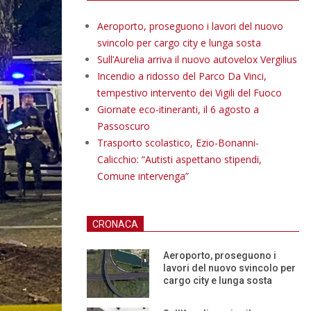
Aeroporto, proseguono i lavori del nuovo
svincolo per cargo city e lunga sosta
Sull’Aurelia arriva il nuovo autovelox Vergilius
Incendio a ridosso del Parco Da Vinci,
tempestivo intervento dei Vigili del Fuoco
Giornate eco-itineranti, il 6 agosto a
Passoscuro
Trasporto scolastico, Ezio-Bonanni-
Calicchio: “Autisti aspettano stipendi,
Comune intervenga”
CRONACA
Aeroporto, proseguono i
lavori del nuovo svincolo per
cargo city e lunga sosta