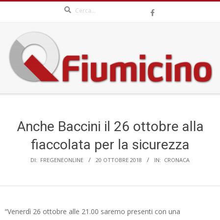
Search
Skip
to
content
QFIUMICINO.COM
Secondary
Navigation
Menu
Anche Baccini il 26 ottobre alla
fiaccolata per la sicurezza
DI:
FREGENEONLINE
20 OTTOBRE 2018
IN:
CRONACA
“Venerdì 26 ottobre alle 21.00 saremo presenti con una