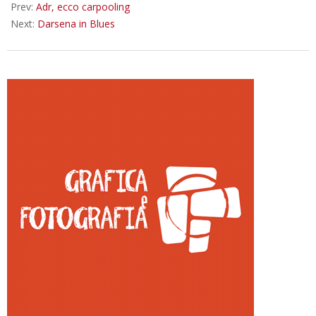
Prev:
Adr, ecco carpooling
Next:
Darsena in Blues