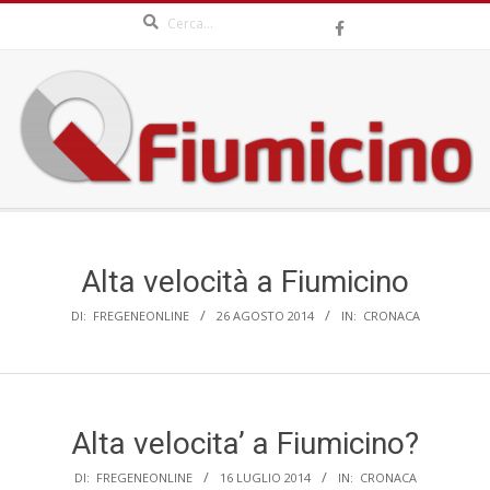
Search
Skip
to
content
QFIUMICINO.COM
Secondary
Navigation
Menu
Alta velocità a Fiumicino
DI:
FREGENEONLINE
26 AGOSTO 2014
IN:
CRONACA
Alta velocita’ a Fiumicino?
DI:
FREGENEONLINE
16 LUGLIO 2014
IN:
CRONACA