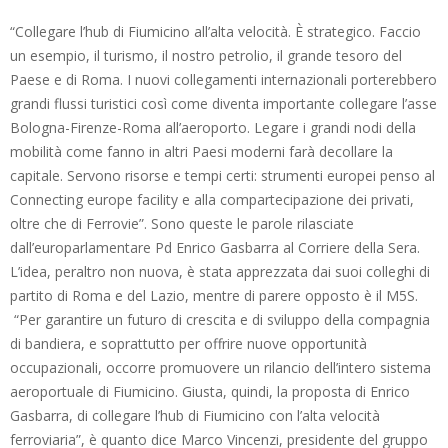
2014-
“Collegare l’hub di Fiumicino all’alta velocità. È strategico. Faccio
08-
un esempio, il turismo, il nostro petrolio, il grande tesoro del
26
Paese e di Roma. I nuovi collegamenti internazionali porterebbero
grandi flussi turistici così come diventa importante collegare l’asse
Bologna-Firenze-Roma all’aeroporto. Legare i grandi nodi della
mobilità come fanno in altri Paesi moderni farà decollare la
capitale. Servono risorse e tempi certi: strumenti europei penso al
Connecting europe facility e alla compartecipazione dei privati,
oltre che di Ferrovie”. Sono queste le parole rilasciate
dall’europarlamentare Pd Enrico Gasbarra al Corriere della Sera.
L’idea, peraltro non nuova, è stata apprezzata dai suoi colleghi di
partito di Roma e del Lazio, mentre di parere opposto è il M5S.
“Per garantire un futuro di crescita e di sviluppo della compagnia
di bandiera, e soprattutto per offrire nuove opportunità
occupazionali, occorre promuovere un rilancio dell’intero sistema
aeroportuale di Fiumicino. Giusta, quindi, la proposta di Enrico
Gasbarra, di collegare l’hub di Fiumicino con l’alta velocità
ferroviaria”, è quanto dice Marco Vincenzi, presidente del gruppo