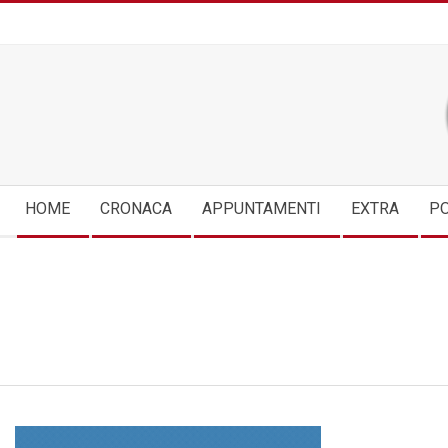
Skip
to
content
Secondary
HOME
CRONACA
APPUNTAMENTI
EXTRA
PO
Navigation
Menu