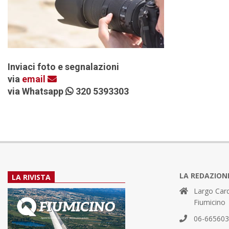
Inviaci foto e segnalazioni
via
email
via Whatsapp
320 5393303
LA REDAZION
LA RIVISTA
Largo Card
Fiumicino
06-66560