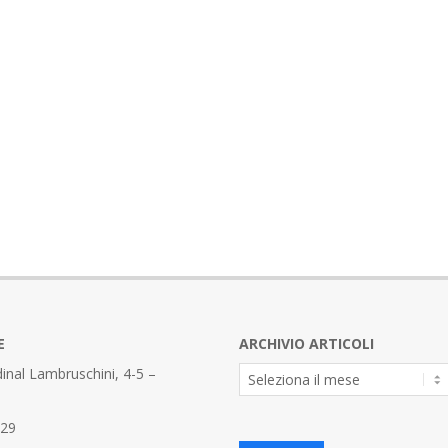
E
ARCHIVIO ARTICOLI
Archivio
inal Lambruschini, 4-5 –
Articoli
329