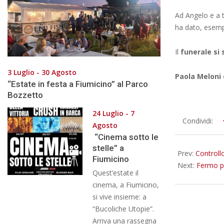
Ad Angelo e a 
ha dato, esempi
Il
funerale si 
3 Luglio - 30 Agosto
Paola Meloni 
“Estate in festa a Fiumicino” al Parco
Bozzetto
24 Luglio - 7
2025-
Condividi:
Agosto
11-
“Cinema sotto le
03
stelle” a
Prev:
Controll
Fiumicino
Next:
Fermo pe
Quest’estate il
cinema, a Fiumicino,
si vive insieme: a
“Bucoliche Utopie”.
Arriva una rassegna