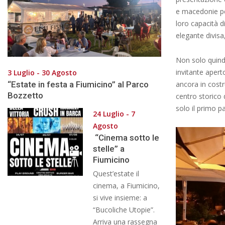
e macedonie per
loro capacità d
elegante divisa
Non solo quindi
invitante aperto
3 Luglio - 30 Agosto
“Estate in festa a Fiumicino” al Parco
ancora in cost
Bozzetto
centro storico 
solo il primo p
24 Luglio - 7
Agosto
“Cinema sotto le
stelle” a
Fiumicino
Quest’estate il
cinema, a Fiumicino,
si vive insieme: a
“Bucoliche Utopie”.
Arriva una rassegna