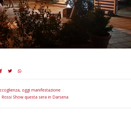
ccoglienza, oggi manifestazione
o Rossi Show questa sera in Darsena