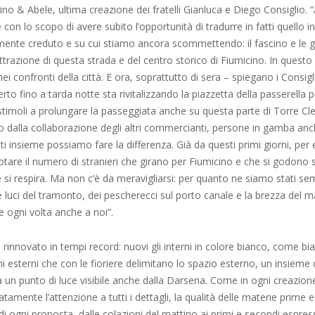
ino & Abele, ultima creazione dei fratelli Gianluca e Diego Consiglio.
le con lo scopo di avere subito l’opportunità di tradurre in fatti quello 
nte creduto e su cui stiamo ancora scommettendo: il fascino e le g
attrazione di questa strada e del centro storico di Fiumicino. In quest
i confronti della città. E ora, soprattutto di sera – spiegano i Consigli
erto fino a tarda notte sta rivitalizzando la piazzetta della passerella 
stimoli a prolungare la passeggiata anche su questa parte di Torre Cl
to dalla collaborazione degli altri commercianti, persone in gamba anc
tti insieme possiamo fare la differenza. Già da questi primi giorni, per
otare il numero di stranieri che girano per Fiumicino e che si godono s
 si respira. Ma non c’è da meravigliarsi: per quanto ne siamo stati se
le luci del tramonto, dei pescherecci sul porto canale e la brezza del 
 ogni volta anche a noi”.
to rinnovato in tempi record: nuovi gli interni in colore bianco, come bi
 esterni che con le fioriere delimitano lo spazio esterno, un insieme 
a un punto di luce visibile anche dalla Darsena. Come in ogni creazion
tamente l’attenzione a tutti i dettagli, la qualità delle materie prime e
i ogni proposta, dalle colazioni del mattino ai primi e secondi espressi