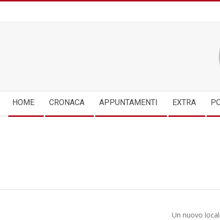
Skip
to
content
Secondary
HOME
CRONACA
APPUNTAMENTI
EXTRA
PO
Navigation
Menu
Un nuovo local