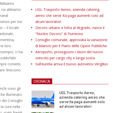
 “Abbiamo
in cui abbiamo
UGL Trasporto Aereo, azienda catering
randi
aereo che serve Ita paga aumenti solo ad
o senso per noi
alcuni lavoratori
o – il locale
Decoro urbano e lotta al degrado, nasce il
pedonale,
“Nucleo Decoro” di Fiumicino
ementina,
Consiglio comunale, approvata la variazione
he loro
di bilancio per il Piano delle Opere Pubbliche
 esempio, ci ha
Aeroporto, proseguono i lavori del nuovo
oddisfatti
svincolo per cargo city e lunga sosta
mpre convinti,
Sull’Aurelia arriva il nuovo autovelox Vergilius
mare finiscono
CRONACA
anchi sono gli
UGL Trasporto Aereo,
che illuminato
azienda catering aereo che
e dei Consiglio
serve Ita paga aumenti solo
 la cura nella
ad alcuni lavoratori
, piatti freddi