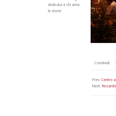
dedicata a chi ama
le storie
2016-
Condividi:
07-
15
Prev:
Centro a
Next:
Riccard