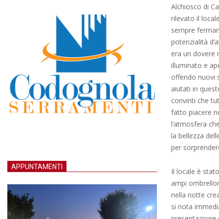
Alchiosco di Ca
rilevato il loca
sempre fermame
potenzialità d’
era un dovere ne
illuminato e ap
offendo nuovi 
aiutati in ques
convinti che tu
fatto piacere n
l’atmosfera che
la bellezza del
per sorprendere
APPUNTAMENTI
Il locale è sta
ampi ombrelloni
nella notte cre
si nota immedia
presentazione d