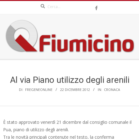
Search
Skip
to
content
QFIUMICINO.COM
Secondary
Navigation
Menu
Al via Piano utilizzo degli arenili
DI:
FREGENEONLINE
22 DICEMBRE 2012
IN:
CRONACA
È stato approvato venerdì 21 dicembre dal consiglio comunale il
Pua, piano di utilizzo degli arenili.
Tra le novità principali contenute nel testo, la conferma