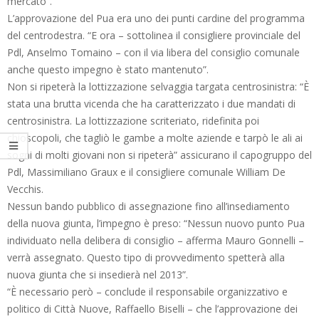
mercato”.
L’approvazione del Pua era uno dei punti cardine del programma
del centrodestra. “E ora – sottolinea il consigliere provinciale del
Pdl, Anselmo Tomaino – con il via libera del consiglio comunale
anche questo impegno è stato mantenuto”.
Non si ripeterà la lottizzazione selvaggia targata centrosinistra: “È
stata una brutta vicenda che ha caratterizzato i due mandati di
centrosinistra. La lottizzazione scriteriato, ridefinita poi
chioscopoli, che tagliò le gambe a molte aziende e tarpò le ali ai
sogni di molti giovani non si ripeterà” assicurano il capogruppo del
Pdl, Massimiliano Graux e il consigliere comunale William De
Vecchis.
Nessun bando pubblico di assegnazione fino all’insediamento
della nuova giunta, l’impegno è preso: “Nessun nuovo punto Pua
individuato nella delibera di consiglio – afferma Mauro Gonnelli –
verrà assegnato. Questo tipo di provvedimento spetterà alla
nuova giunta che si insedierà nel 2013”.
“È necessario però – conclude il responsabile organizzativo e
politico di Città Nuove, Raffaello Biselli – che l’approvazione dei