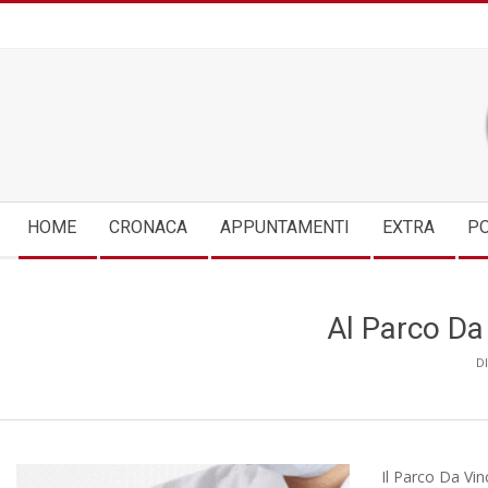
Skip
to
content
Secondary
HOME
CRONACA
APPUNTAMENTI
EXTRA
PO
Navigation
Menu
Al Parco Da 
DI
Il Parco Da Vin