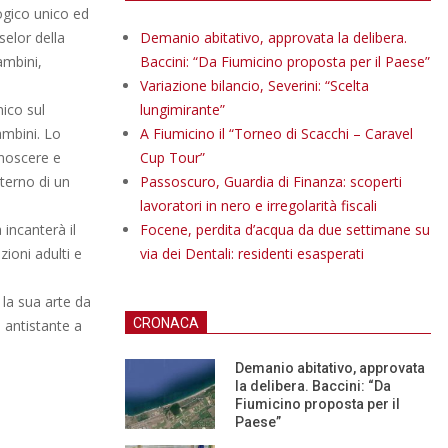
ogico unico ed
selor della
Demanio abitativo, approvata la delibera.
ambini,
Baccini: “Da Fiumicino proposta per il Paese”
Variazione bilancio, Severini: “Scelta
nico sul
lungimirante”
bambini. Lo
A Fiumicino il “Torneo di Scacchi – Caravel
conoscere e
Cup Tour”
nterno di un
Passoscuro, Guardia di Finanza: scoperti
lavoratori in nero e irregolarità fiscali
incanterà il
Focene, perdita d’acqua da due settimane su
zioni adulti e
via dei Dentali: residenti esasperati
la sua arte da
CRONACA
a antistante a
Demanio abitativo, approvata
la delibera. Baccini: “Da
Fiumicino proposta per il
Paese”