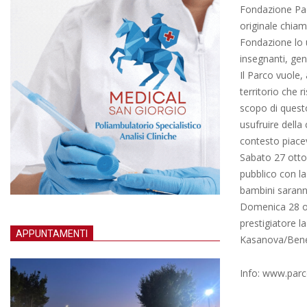
Fondazione Pao
originale chiam
Fondazione lo ut
insegnanti, geni
Il Parco vuole,
territorio che r
scopo di questo,
usufruire della
contesto piacev
Sabato 27 ottob
pubblico con la 
bambini saranno 
Domenica 28 ott
prestigiatore la
APPUNTAMENTI
Kasanova/Bene
Info: www.par