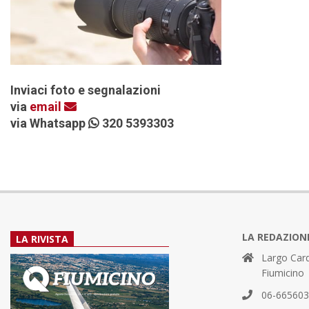
Inviaci foto e segnalazioni
via
email
via Whatsapp
320 5393303
LA REDAZION
LA RIVISTA
Largo Card
Fiumicino
06-66560