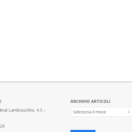
E
ARCHIVIO ARTICOLI
Archivio
inal Lambruschini, 4-5 –
Articoli
329