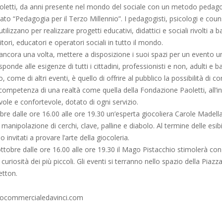
letti, da anni presente nel mondo del sociale con un metodo pedag
ato “Pedagogia per il Terzo Millennio”. I pedagogisti, psicologi e coun
ilizzano per realizzare progetti educativi, didattici e sociali rivolti a b
tori, educatori e operatori sociali in tutto il mondo.
 ancora una volta, mettere a disposizione i suoi spazi per un evento u
isponde alle esigenze di tutti i cittadini, professionisti e non, adulti e 
 come di altri eventi, è quello di offrire al pubblico la possibilità di 
 competenza di una realtà come quella della Fondazione Paoletti, all’i
ole e confortevole, dotato di ogni servizio.
re dalle ore 16.00 alle ore 19.30 un’esperta giocoliera Carole Madella 
manipolazione di cerchi, clave, palline e diabolo. Al termine delle esibi
invitati a provare l’arte della giocoleria.
obre dalle ore 16.00 alle ore 19.30 il Mago Pistacchio stimolerà con 
 curiosità dei più piccoli. Gli eventi si terranno nello spazio della Piazz
tton.
cocommercialedavinci.com