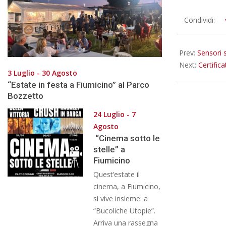
2018-
Condividi:
10-
24
Prev:
Sensori 
Next:
Certifica
3 Luglio - 30 Agosto
“Estate in festa a Fiumicino” al Parco
Bozzetto
24 Luglio - 7
Agosto
“Cinema sotto le
stelle” a
Fiumicino
Quest’estate il
cinema, a Fiumicino,
si vive insieme: a
“Bucoliche Utopie”.
Arriva una rassegna