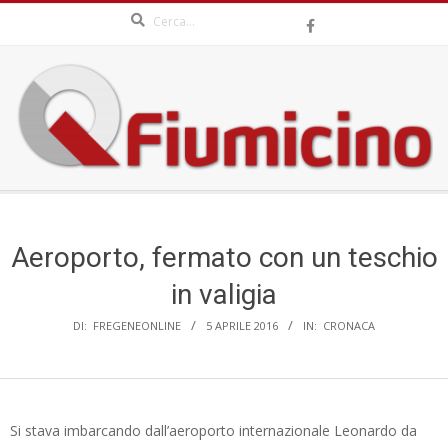
Search
Skip
to
content
QFIUMICINO.COM
Secondary
Navigation
Menu
Aeroporto, fermato con un teschio
in valigia
DI:
FREGENEONLINE
5 APRILE 2016
IN:
CRONACA
Si stava imbarcando dall’aeroporto internazionale Leonardo da