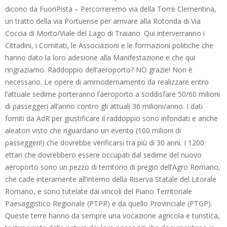
dicono da FuoriPista – Percorreremo via della Torre Clementina,
un tratto della via Portuense per arrivare alla Rotonda di Via
Coccia di Morto/Viale del Lago di Traiano. Qui interverranno i
Cittadini, i Comitati, le Associazioni e le formazioni politiche che
hanno dato la loro adesione alla Manifestazione e che qui
ringraziamo. Raddoppio dell’aeroporto? NO grazie! Non è
necessario. Le opere di ammodernamento da realizzare entro
l’attuale sedime porteranno l’aeroporto a soddisfare 50/60 milioni
di passeggeri all’anno contro gli attuali 36 milioni/anno. I dati
forniti da AdR per giustificare il raddoppio sono infondati e anche
aleatori visto che riguardano un evento (100 milioni di
passeggeri!) che dovrebbe verificarsi tra più di 30 anni. I 1200
ettari che dovrebbero essere occupati dal sedime del nuovo
aeroporto sono un pezzo di territorio di pregio dell’Agro Romano,
che cade interamente all’interno della Riserva Statale del Litorale
Romano, e sono tutelate dai vincoli del Piano Territoriale
Paesaggistico Regionale (PTPR) e da quello Provinciale (PTGP).
Queste terre hanno da sempre una vocazione agricola e turistica,