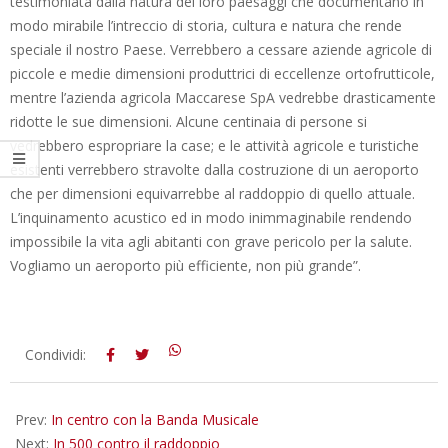
testimoniata dalla natura dei loro paesaggi che documentano in
modo mirabile l’intreccio di storia, cultura e natura che rende
speciale il nostro Paese. Verrebbero a cessare aziende agricole di
piccole e medie dimensioni produttrici di eccellenze ortofrutticole,
mentre l’azienda agricola Maccarese SpA vedrebbe drasticamente
ridotte le sue dimensioni. Alcune centinaia di persone si
vedrebbero espropriare la case; e le attività agricole e turistiche
esistenti verrebbero stravolte dalla costruzione di un aeroporto
che per dimensioni equivarrebbe al raddoppio di quello attuale.
L’inquinamento acustico ed in modo inimmaginabile rendendo
impossibile la vita agli abitanti con grave pericolo per la salute.
Vogliamo un aeroporto più efficiente, non più grande”.
2012-
Condividi:
12-
14
Prev:
In centro con la Banda Musicale
Next:
In 500 contro il raddoppio