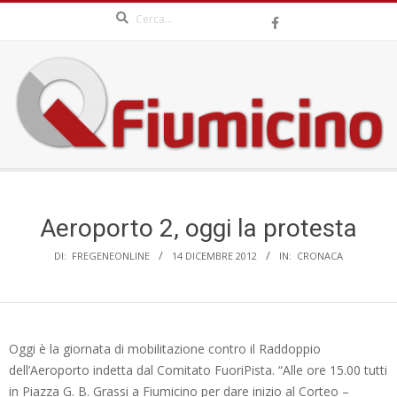
Search
Skip
to
content
QFIUMICINO.COM
Secondary
Navigation
Menu
Aeroporto 2, oggi la protesta
DI:
FREGENEONLINE
14 DICEMBRE 2012
IN:
CRONACA
Oggi è la giornata di mobilitazione contro il Raddoppio
dell’Aeroporto indetta dal Comitato FuoriPista. “Alle ore 15.00 tutti
in Piazza G. B. Grassi a Fiumicino per dare inizio al Corteo –