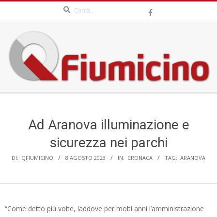
Search
Skip
to
content
QFIUMICINO.COM
Secondary
Navigation
Menu
Ad Aranova illuminazione e
sicurezza nei parchi
DI:
QFIUMICINO
8 AGOSTO 2023
IN:
CRONACA
TAG:
ARANOVA
“Come detto più volte, laddove per molti anni l’amministrazione