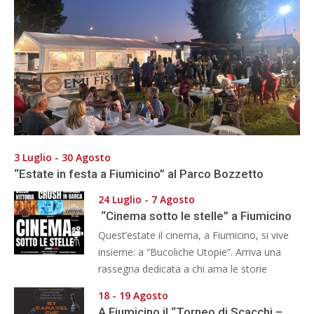
3 Luglio - 30 Agosto
“Estate in festa a Fiumicino” al Parco Bozzetto
24 Luglio - 7 Agosto
“Cinema sotto le stelle” a Fiumicino
Quest’estate il cinema, a Fiumicino, si vive
insieme: a “Bucoliche Utopie”. Arriva una
rassegna dedicata a chi ama le storie
18 - 19 Agosto
A Fiumicino il “Torneo di Scacchi –