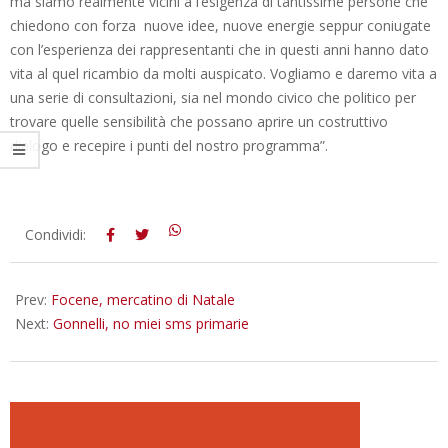
ma siamo realmente vicini a l’esigenza di tantissime persone che
chiedono con forza nuove idee, nuove energie seppur coniugate
con l’esperienza dei rappresentanti che in questi anni hanno dato
vita al quel ricambio da molti auspicato. Vogliamo e daremo vita a
una serie di consultazioni, sia nel mondo civico che politico per
trovare quelle sensibilità che possano aprire un costruttivo
dialogo e recepire i punti del nostro programma”.
2012-
Condividi:
12-
13
Prev:
Focene, mercatino di Natale
Next:
Gonnelli, no miei sms primarie