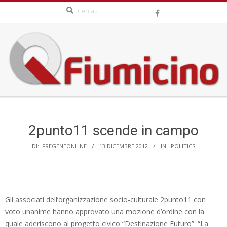
Search
Skip
to
content
QFIUMICINO.COM
Secondary
Navigation
Menu
2punto11 scende in campo
DI:
FREGENEONLINE
13 DICEMBRE 2012
IN:
POLITICS
Gli associati dell’organizzazione socio-culturale 2punto11 con
voto unanime hanno approvato una mozione d’ordine con la
quale aderiscono al progetto civico “Destinazione Futuro”. “La