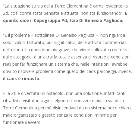
“La situazione su via della Torre Clementina è ormai evidente: la
Ztl, così com’è stata pensata e attuata, non sta funzionando”.
È
quanto dice il Capogruppo Pd, Ezio Di Genesio Pagliuca.
“E il problema – sottolinea Di Genesio Pagliuca – non riguarda
solo i cali di fatturato, pur significativi, delle attività commerciali
della zona. La questione più grave, che viene sollevata con forza
dalle categorie, è un’altra: la totale assenza di risorse e condizioni
reali per far funzionare un sistema che, nelle intenzioni, avrebbe
dovuto risolvere problemi come quello del caos parcheggi. Invece,
il caos è rimasto
.
E la Ztl è diventata un ostacolo, non una soluzione. Infatti tanti
cittadini e visitatori oggi scelgono di non venire più su via della
Torre Clementina perché disincentivati da un sistema poco chiaro,
male organizzato e gestito senza le condizioni minime per
funzionare davvero.