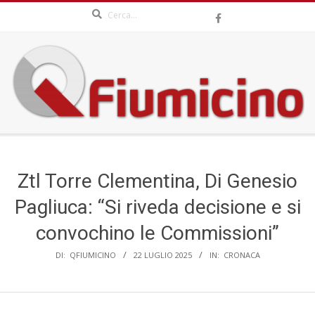
Search
Skip
to
content
QFIUMICINO.COM
Secondary
Navigation
Menu
Ztl Torre Clementina, Di Genesio
Pagliuca: “Si riveda decisione e si
convochino le Commissioni”
DI:
QFIUMICINO
22 LUGLIO 2025
IN:
CRONACA