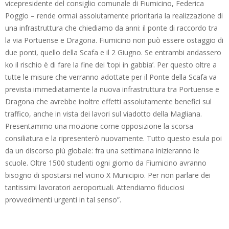
vicepresidente del consiglio comunale di Fiumicino, Federica
Poggio – rende ormai assolutamente prioritaria la realizzazione di
una infrastruttura che chiediamo da anni: il ponte di raccordo tra
la via Portuense e Dragona. Fiumicino non può essere ostaggio di
due ponti, quello della Scafa e il 2 Giugno. Se entrambi andassero
ko il rischio è di fare la fine dei ‘topi in gabbia’. Per questo oltre a
tutte le misure che verranno adottate per il Ponte della Scafa va
prevista immediatamente la nuova infrastruttura tra Portuense e
Dragona che avrebbe inoltre effetti assolutamente benefici sul
traffico, anche in vista dei lavori sul viadotto della Magliana.
Presentammo una mozione come opposizione la scorsa
consiliatura e la ripresenterò nuovamente. Tutto questo esula poi
da un discorso più globale: fra una settimana inizieranno le
scuole. Oltre 1500 studenti ogni giorno da Fiumicino avranno
bisogno di spostarsi nel vicino X Municipio. Per non parlare dei
tantissimi lavoratori aeroportuali. Attendiamo fiduciosi
provvedimenti urgenti in tal senso”.