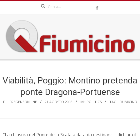
Search
Skip
to
content
QFIUMICINO.COM
Secondary
Navigation
Menu
Viabilità, Poggio: Montino pretenda
ponte Dragona-Portuense
DI:
FREGENEONLINE
21 AGOSTO 2018
IN:
POLITICS
TAG:
FIUMICINO
“La chiusura del Ponte della Scafa a data da destinarsi – dichiara il