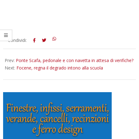
2018-
Condividi:
08-
21
Prev:
Ponte Scafa, pedonale e con navetta in attesa di verifiche?
Next:
Focene, regna il degrado intono alla scuola