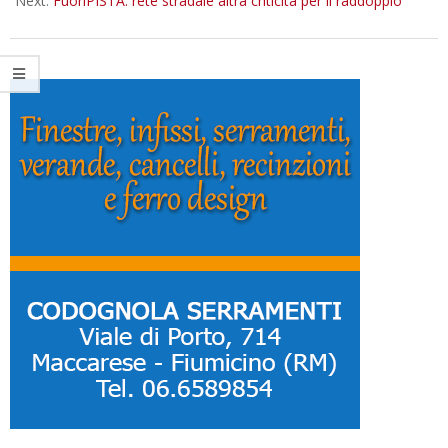
Next:
FuoriPISTA: rete stradale altra criticità per il raddoppio