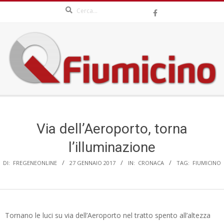
Search
Skip
to
content
QFIUMICINO.COM
Secondary
Navigation
Menu
Via dell’Aeroporto, torna
l’illuminazione
DI:
FREGENEONLINE
27 GENNAIO 2017
IN:
CRONACA
TAG:
FIUMICINO
Tornano le luci su via dell’Aeroporto nel tratto spento all’altezza