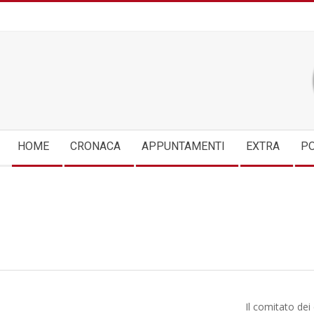
Skip
to
content
Secondary
HOME
CRONACA
APPUNTAMENTI
EXTRA
PO
Navigation
Menu
Il comitato dei 