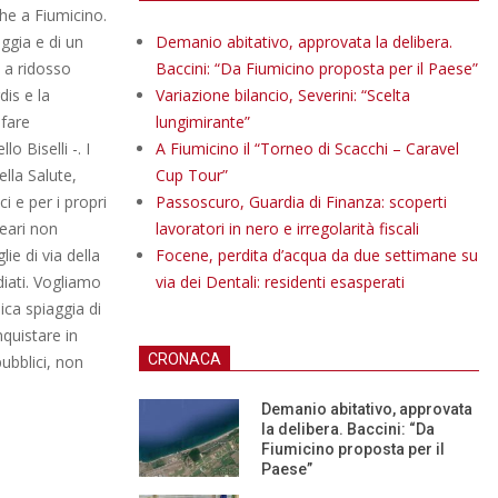
che a Fiumicino.
ggia e di un
Demanio abitativo, approvata la delibera.
 a ridosso
Baccini: “Da Fiumicino proposta per il Paese”
dis e la
Variazione bilancio, Severini: “Scelta
 fare
lungimirante”
o Biselli -. I
A Fiumicino il “Torneo di Scacchi – Caravel
lla Salute,
Cup Tour”
i e per i propri
Passoscuro, Guardia di Finanza: scoperti
neari non
lavoratori in nero e irregolarità fiscali
lie di via della
Focene, perdita d’acqua da due settimane su
iati. Vogliamo
via dei Dentali: residenti esasperati
ica spiaggia di
quistare in
CRONACA
ubblici, non
Demanio abitativo, approvata
la delibera. Baccini: “Da
Fiumicino proposta per il
Paese”