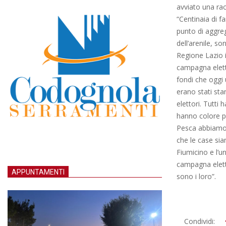
avviato una rac
“Centinaia di f
punto di aggre
dell’arenile, s
Regione Lazio 
campagna elettor
fondi che oggi 
erano stati stan
elettori. Tutti 
hanno colore pol
Pesca abbiamo 
che le case sia
Fiumicino e l’u
campagna elett
APPUNTAMENTI
sono i loro”.
2013-
Condividi: