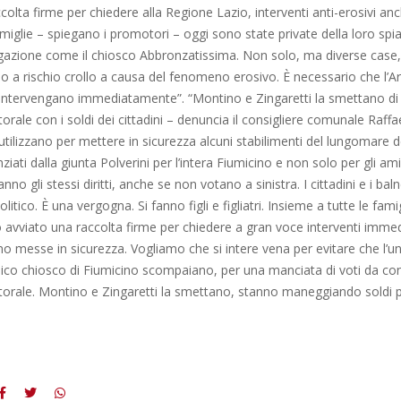
colta firme per chiedere alla Regione Lazio, interventi anti-erosivi an
amiglie – spiegano i promotori – oggi sono state private della loro spia
gazione come il chiosco Abbronzatissima. Non solo, ma diverse case,
ono a rischio crollo a causa del fenomeno erosivo. È necessario che l’Ar
intervengano immediatamente”. “Montino e Zingaretti la smettano di
ale con i soldi dei cittadini – denuncia il consigliere comunale Raffaell
utilizzano per mettere in sicurezza alcuni stabilimenti del lungomare de
ziati dalla giunta Polverini per l’intera Fiumicino e non solo per gli amic
hanno gli stessi diritti, anche se non votano a sinistra. I cittadini e i bal
itico. È una vergogna. Si fanno figli e figliatri. Insieme a tutte le famig
avviato una raccolta firme per chiedere a gran voce interventi immed
no messe in sicurezza. Vogliamo che si intere vena per evitare che l’un
nico chiosco di Fiumicino scompaiano, per una manciata di voti da con
orale. Montino e Zingaretti la smettano, stanno maneggiando soldi p