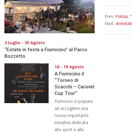
04-
15
Prev:
Polizia, 
Next:
Arrestat
3 Luglio - 30 Agosto
“Estate in festa a Fiumicino” al Parco
Bozzetto
18 - 19 Agosto
A Fiumicino il
“Torneo di
Scacchi – Caravel
Cup Tour”
Fiumicino si prepara
ad accogliere una
nuova importante
iniziativa dedicata
allo sport e alla