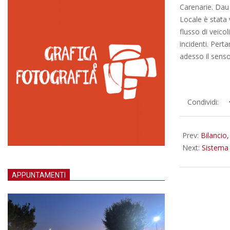
Carenarie. Dau 
Locale è stata 
flusso di veico
incidenti. Perta
adesso il senso
2016-
Condividi:
04-
11
Prev:
Bilancio,
Next:
Sistema 
APPUNTAMENTI