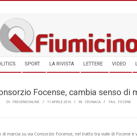
QFIUMICINO.COM
LITICS
SPORT
LA RIVISTA
LETTERE
VIDEO
onsorzio Focense, cambia senso di 
DI:
FREGENEONLINE
11 APRILE 2016
IN:
CRONACA
TAG:
FOCENE
 di marcia su via Consorzio Focense, nel tratto tra viale di Focene e v