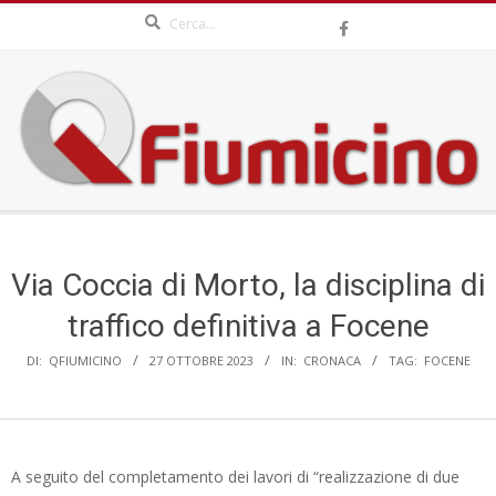
Search
Skip
to
content
QFIUMICINO.COM
Secondary
Navigation
Menu
Via Coccia di Morto, la disciplina di
traffico definitiva a Focene
DI:
QFIUMICINO
27 OTTOBRE 2023
IN:
CRONACA
TAG:
FOCENE
A seguito del completamento dei lavori di “realizzazione di due