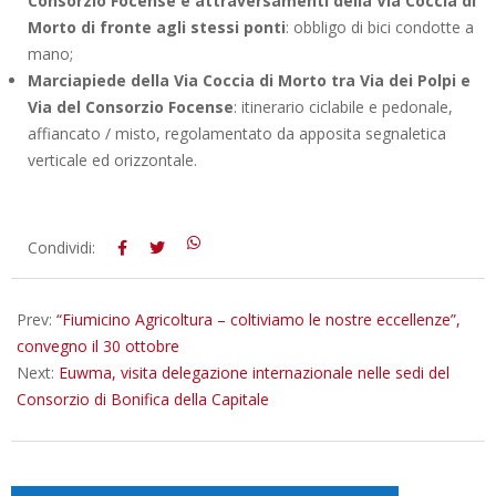
Consorzio Focense e attraversamenti della Via Coccia di
Morto di fronte agli stessi ponti
: obbligo di bici condotte a
mano;
Marciapiede della Via Coccia di Morto tra Via dei Polpi e
Via del Consorzio Focense
: itinerario ciclabile e pedonale,
affiancato / misto, regolamentato da apposita segnaletica
verticale ed orizzontale.
2023-
Condividi:
10-
27
Prev:
“Fiumicino Agricoltura – coltiviamo le nostre eccellenze”,
convegno il 30 ottobre
Next:
Euwma, visita delegazione internazionale nelle sedi del
Consorzio di Bonifica della Capitale