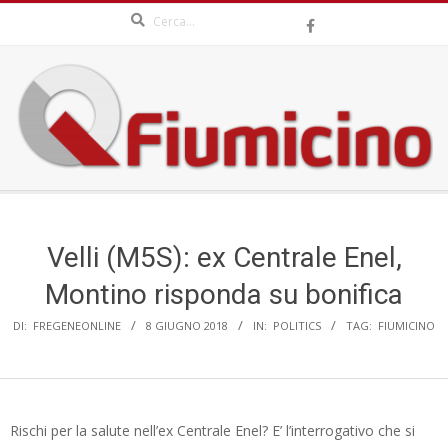
Search
Skip
to
content
QFIUMICINO.COM
Secondary
Navigation
Menu
Velli (M5S): ex Centrale Enel,
Montino risponda su bonifica
DI:
FREGENEONLINE
8 GIUGNO 2018
IN:
POLITICS
TAG:
FIUMICINO
Rischi per la salute nell’ex Centrale Enel? E’ l’interrogativo che si