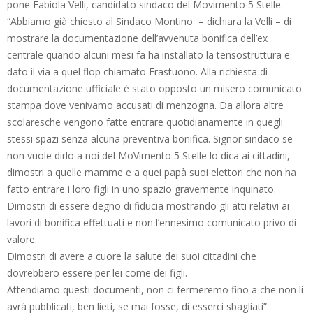
pone Fabiola Velli, candidato sindaco del Movimento 5 Stelle.
“Abbiamo già chiesto al Sindaco Montino – dichiara la Velli – di
mostrare la documentazione dell’avvenuta bonifica dell’ex
centrale quando alcuni mesi fa ha installato la tensostruttura e
dato il via a quel flop chiamato Frastuono. Alla richiesta di
documentazione ufficiale è stato opposto un misero comunicato
stampa dove venivamo accusati di menzogna. Da allora altre
scolaresche vengono fatte entrare quotidianamente in quegli
stessi spazi senza alcuna preventiva bonifica. Signor sindaco se
non vuole dirlo a noi del MoVimento 5 Stelle lo dica ai cittadini,
dimostri a quelle mamme e a quei papà suoi elettori che non ha
fatto entrare i loro figli in uno spazio gravemente inquinato.
Dimostri di essere degno di fiducia mostrando gli atti relativi ai
lavori di bonifica effettuati e non l’ennesimo comunicato privo di
valore.
Dimostri di avere a cuore la salute dei suoi cittadini che
dovrebbero essere per lei come dei figli.
Attendiamo questi documenti, non ci fermeremo fino a che non li
avrà pubblicati, ben lieti, se mai fosse, di esserci sbagliati”.